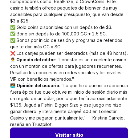
competidores como, RealPrize, o CrownCoins. Este
casino también ofrece paquetes de bienvenida muy
accesibles para cualquier presupuesto, que van desde
$3 a $25.
✅ Gold coins disponibles con un depósito de $3.
✅ Bono sin depósito de 100,000 GC + 2.5 SC.
✅ Bonos por inicio de sesión y programa de referidos
que te dan más GC y SC.
❌ Los canjes pueden ser demorados (más de 48 horas).
👨‍💼
Opinión del editor:
"Lonestar es un excelente casino
con un montón de ofertas para jugadores recurrentes.
Resaltan los concursos en redes sociales y los niveles
VIP con beneficios mejorados."
🧑‍💻
Opinión del usuario:
"
Lo que hizo que mi experiencia
fuera épica fue que obtuve mi inicio de sesión diario más
un regalo de un dólar, por lo que tenía aproximadamente
$1.35. Jugué a Fishin' Bigger Size y ese juego me hizo
ganar dinero, y literalmente canjeé 400 en Lonestar
Casino y me pagaron puntualmente.
"
— Kristina Carrejo,
reseña en Trustpilot.
Visitar sitio