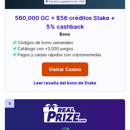
Acepta jugadores de
USA
560,000 GC + $56 créditos Stake +
5% cashback
Bono
Códigos de bono semanales
Catálogo con +3,000 juegos
Pagos y canjes rápidos con criptomonedas
Visitar Casino
Leer reseña del bono de Stake
5