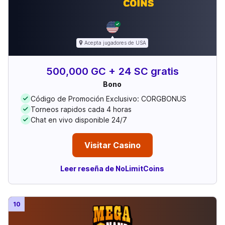
Acepta jugadores de
USA
500,000 GC + 24 SC gratis
Bono
Código de Promoción Exclusivo: CORGBONUS
Torneos rapidos cada 4 horas
Chat en vivo disponible 24/7
Visitar Casino
Leer reseña de NoLimitCoins
10