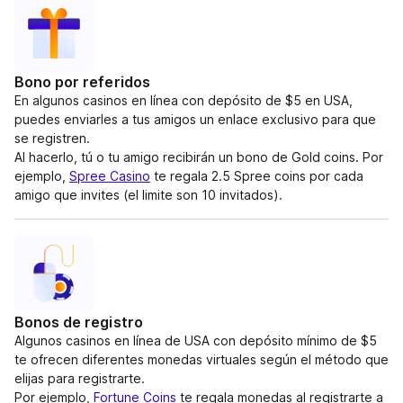
Bono por referidos
En algunos casinos en línea con depósito de $5 en USA,
puedes enviarles a tus amigos un enlace exclusivo para que
se registren.
Al hacerlo, tú o tu amigo recibirán un bono de Gold coins. Por
ejemplo,
Spree Casino
te regala 2.5 Spree coins por cada
amigo que invites (el limite son 10 invitados).
Bonos de registro
Algunos casinos en línea de USA con depósito mínimo de $5
te ofrecen diferentes monedas virtuales según el método que
elijas para registrarte.
Por ejemplo,
Fortune Coins
te regala monedas al registrarte a