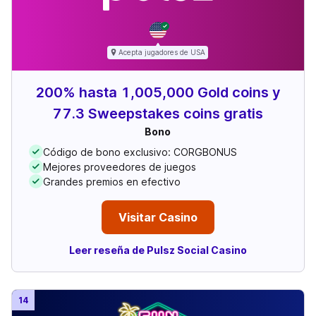
Acepta jugadores de
USA
200% hasta 1,005,000 Gold coins y
77.3 Sweepstakes coins gratis
Bono
Código de bono exclusivo: CORGBONUS
Mejores proveedores de juegos
Grandes premios en efectivo
Visitar Casino
Leer reseña de Pulsz Social Casino
14