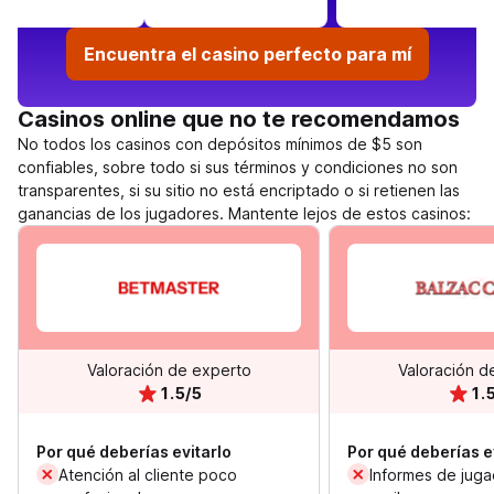
Encuentra el casino perfecto para mí
Casinos online que no te recomendamos
No todos los casinos con depósitos mínimos de $5 son
confiables, sobre todo si sus términos y condiciones no son
transparentes, si su sitio no está encriptado o si retienen las
ganancias de los jugadores. Mantente lejos de estos casinos:
Valoración de experto
Valoración d
1.5/5
1.
Por qué deberías evitarlo
Por qué deberías e
Atención al cliente poco
Informes de jug