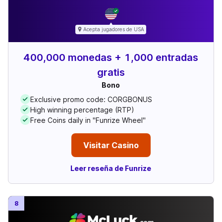
Acepta jugadores de
USA
400,000 monedas + 1,000 entradas
gratis
Bono
Exclusive promo code: CORGBONUS
High winning percentage (RTP)
Free Coins daily in "Funrize Wheel"
Visitar Casino
Leer reseña de Funrize
8