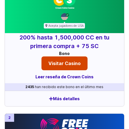
Acepta jugadores de
USA
200% hasta 1,500,000 CC en tu
primera compra + 75 SC
Bono
Visitar Casino
Leer reseña de Crown Coins
2435
han recibido este bono en el último mes
Más detalles
Opciones de depósito
100K GC solo por registrarte
400K CC + 20 SC por cada amigo referido
2
App optimizada para iOS