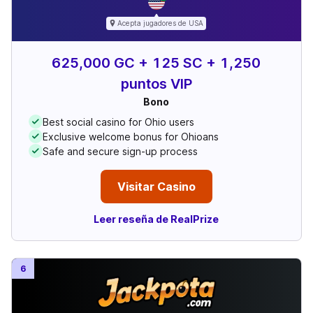
Acepta jugadores de
USA
625,000 GC + 125 SC + 1,250
puntos VIP
Bono
Best social casino for Ohio users
Exclusive welcome bonus for Ohioans
Safe and secure sign-up process
Visitar Casino
Leer reseña de RealPrize
6