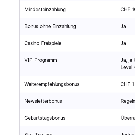
Mindesteinzahlung
CHF 1
Bonus ohne Einzahlung
Ja
Casino Freispiele
Ja
VIP-Programm
Ja, je
Level 
Weiterempfehlungsbonus
CHF 15
Newsletterbonus
Regel
Geburtstagsbonus
Überr
Slot-Turniere
Jeden 