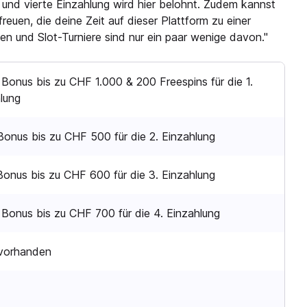
 und vierte Einzahlung wird hier belohnt. Zudem kannst
reuen, die deine Zeit auf dieser Plattform zu einer
 und Slot-Turniere sind nur ein paar wenige davon."
Bonus bis zu CHF 1.000 & 200 Freespins für die 1.
lung
onus bis zu CHF 500 für die 2. Einzahlung
onus bis zu CHF 600 für die 3. Einzahlung
Bonus bis zu CHF 700 für die 4. Einzahlung
 vorhanden