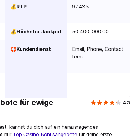
💰
RTP
97.43%
💰
Höchster Jackpot
50.400´000,00
🛟
Kundendienst
Email, Phone, Contact
form
bote für ewige
4.3
est, kannst du dich auf ein herausragendes
ht nur
Top Casino Bonusangebote
für deine erste