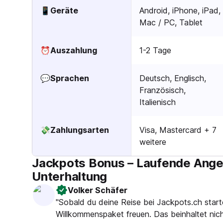
📱
Geräte
Android, iPhone, iPad,
Mac / PC, Tablet
⏰
Auszahlung
1-2 Tage
💬
Sprachen
Deutsch, Englisch,
Französisch,
Italienisch
💸
Zahlungsarten
Visa, Mastercard + 7
weitere
Jackpots Bonus – Laufende Ange
Unterhaltung
Volker Schäfer
"Sobald du deine Reise bei Jackpots.ch start
Willkommenspaket freuen. Das beinhaltet nic