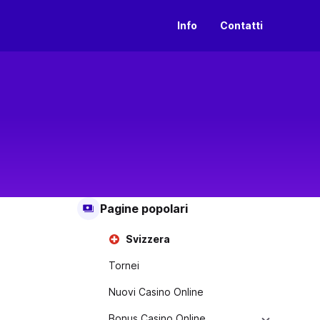
Info
Contatti
Pagine popolari
Svizzera
Tornei
Nuovi Casino Online
Bonus Casino Online