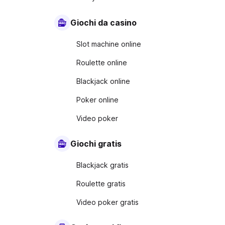
Giochi da casino
Slot machine online
Roulette online
Blackjack online
Poker online
Video poker
Giochi gratis
Blackjack gratis
Roulette gratis
Video poker gratis