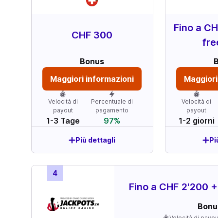
Fino a C
CHF 300
fre
Bonus
Maggiori informazioni
Maggiori
Velocità di
Percentuale di
Velocità di
payout
pagamento
payout
1-3 Tage
97%
1-2 giorni
Più dettagli
Pi
Metodi di pagamento:
Metodi di p
Bonus di benvenuto 100%
Ampia scel
sino 300 fr.
Ottima off
4
Ampia scelta di giochi
Sito ottim
Payout medio slot 97%
Mobile
Fino a CHF 2'200 +
Massimi standard di
sicurezza
Bonu
Maggiori
Velocità di payou