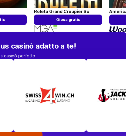
Roleta Grand Croupier Sc
American Ro
tis
Gioca gratis
Gi
nus casinò adatto a te!
us casinò perfetto