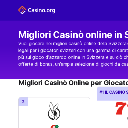
Migliori Casinò online in
Vuoi giocare nei migliori casinò online della Svizzera
legali per i giocatori svizzeri con una gamma di carat
più sul gioco d'azzardo online in Svizzera e su ciò ch
offerte di bonus, un'ampia selezione di giochi da cas
Migliori Casinò Online per Giocato
#1 IL CASINÒ
2