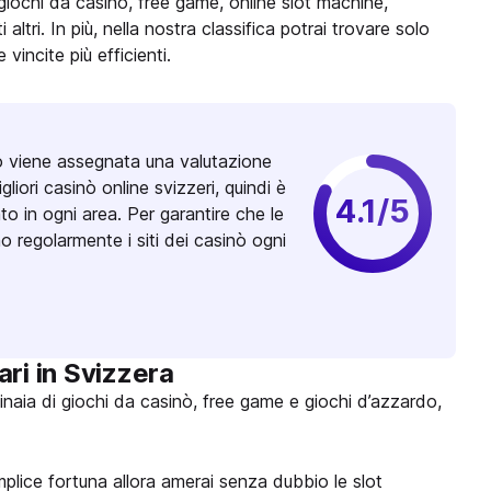
no giochi da casinò, free game, online slot machine,
altri. In più, nella nostra classifica potrai trovare solo
vincite più efficienti.
nò viene assegnata una valutazione
liori casinò online svizzeri, quindi è
4.1
/
5
 in ogni area. Per garantire che le
o regolarmente i siti dei casinò ogni
ari in Svizzera
entinaia di giochi da casinò, free game e giochi d’azzardo,
emplice fortuna allora amerai senza dubbio le slot