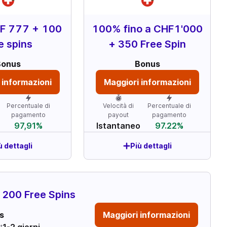
HF 777 + 100
100% fino a CHF1'000
e spins
+ 350 Free Spin
Bonus
Bonus
 informazioni
Maggiori informazioni
Percentuale di
Velocità di
Percentuale di
pagamento
payout
pagamento
97,91%
Istantaneo
97.22%
ù dettagli
Più dettagli
agamento:
Metodi di pagamento:
ta di slot machine
erta di Benvenuto
Maggiori informazioni
izzato per gioco da
 200 Free Spins
s
Maggiori informazioni
 informazioni
t