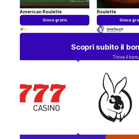
American Roulette
Roulette
Gioca gratis
Gioca gra
Scopri subito il bo
Trova il bon