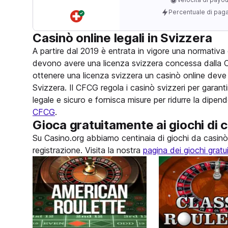
Maggiori informazioni
Percentuale di pa
Leggi la recensione di
Casinò online legali in Svizzera
MyCasino
A partire dal 2019 è entrata in vigore una normativa 
devono avere una licenza svizzera concessa dalla 
ottenere una licenza svizzera un casinò online deve 
Svizzera. Il CFCG regola i casinò svizzeri per garanti
legale e sicuro e fornisca misure per ridurre la dipend
CFCG
.
Gioca gratuitamente ai giochi di c
Su Casino.org abbiamo centinaia di giochi da casinò
registrazione. Visita la nostra
pagina dei giochi gratui