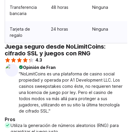
Transferencia
48 horas
Ninguna
bancaria
Tarjeta de
24 horas
Ninguna
regalo
Juega seguro desde NoLimitCoins:
cifrado SSL y juegos con RNG
4.3
Opinión de Fran
"NoLimitCoins es una plataforma de casino social
propiedad y operada por A1 Development LLC. Los
casinos sweepstakes como éste, no requieren tener
una licencia de juego por ley. Pero el casino de
todos modos va más allá para proteger a sus
jugadores, utilizando en su sitio la última tecnología
de cifrado SSL."
Pros
Utiliza la generación de números aleatorios (RNG) para
garantizar el juego justo.