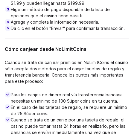
$1.99 y pueden llegar hasta $199.99
Elige un método de pago disponible de la lista de
3
opciones que el casino tiene para ti.
Agrega y completa la información necesaria.
4
Da clic en el botón "Enviar" para confirmar la transacción.
5
Cómo canjear desde NoLimitCoins
Cuando se trata de canjear premios en NoLimitCoins el casino
sólo acepta dos métodos para el canje: tarjetas de regalo y
transferencia bancaria. Conoce los puntos más importantes
para este proceso:
Para los canjes de dinero real vía transferencia bancaria
necesitas un mínimo de 100 Súper coins en tu cuenta.
En el caso de las tarjetas de regalo, se requiere un mínimo
de 25 Súper coins.
Cuando se trata de un canje por una tarjeta de regalo, el
casino puede tomar hasta 24 horas en realizarlo, pero las
ganancias se envían inmediatamente una vez que se