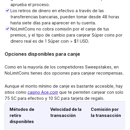
aprueba el proceso.
Los retiros de dinero en efectivo a través de las
transferencias bancarias, pueden tomar desde 48 horas
hasta siete días para aparecer en tu cuenta.
NoLimitCoins no cobra comisión por el canje de tus
premios, y el tipo de cambio para canjear Súper coins por
dinero real es de 1 Súper coin = $1 USD.
Opciones disponibles para canje
Como en la mayoría de los competidores Sweepstakes, en
NoLimitCoins tienes dos opciones para canjear recompensas.
Aunque el monto mínimo de canje es bastante accesible, hay
sitios como
casino Ace.com
que te permiten canjear con solo
75 SC para efectivo y 10 SC para tarjeta de regalo.
Métodos de
Velocidad de la
Comisión por
retiro
transacción
la transacción
disponibles