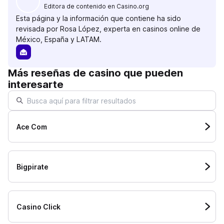
Editora de contenido en Casino.org
Esta página y la información que contiene ha sido
revisada por Rosa López, experta en casinos online de
México, España y LATAM.
Más reseñas de casino que pueden
interesarte
Ace Com
Bigpirate
Casino Click