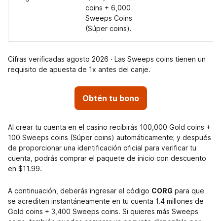
coins + 6,000
Sweeps Coins
(Súper coins).
Cifras verificadas agosto 2026 · Las Sweeps coins tienen un
requisito de apuesta de 1x antes del canje.
Obtén tu bono
Al crear tu cuenta en el casino recibirás 100,000 Gold coins +
100 Sweeps coins (Súper coins) automáticamente; y después
de proporcionar una identificación oficial para verificar tu
cuenta, podrás comprar el paquete de inicio con descuento
en $11.99.
A continuación, deberás ingresar el código
CORG
para que
se acrediten instantáneamente en tu cuenta 1.4 millones de
Gold coins + 3,400 Sweeps coins. Si quieres más Sweeps