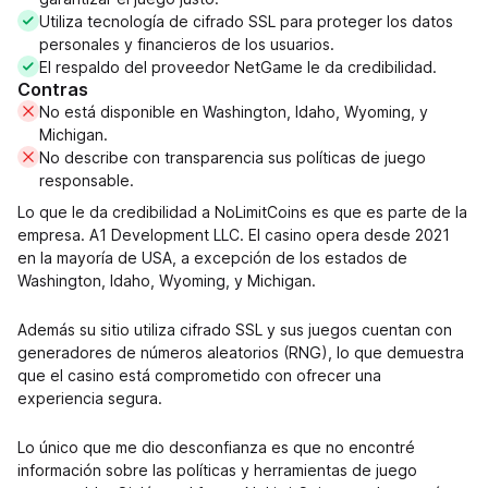
Utiliza tecnología de cifrado SSL para proteger los datos
personales y financieros de los usuarios.
El respaldo del proveedor NetGame le da credibilidad.
Contras
No está disponible en Washington, Idaho, Wyoming, y
Michigan.
No describe con transparencia sus políticas de juego
responsable.
Lo que le da credibilidad a NoLimitCoins es que es parte de la
empresa. A1 Development LLC. El casino opera desde 2021
en la mayoría de USA, a excepción de los estados de
Washington, Idaho, Wyoming, y Michigan.
Además su sitio utiliza cifrado SSL y sus juegos cuentan con
generadores de números aleatorios (RNG), lo que demuestra
que el casino está comprometido con ofrecer una
experiencia segura.
Lo único que me dio desconfianza es que no encontré
información sobre las políticas y herramientas de juego