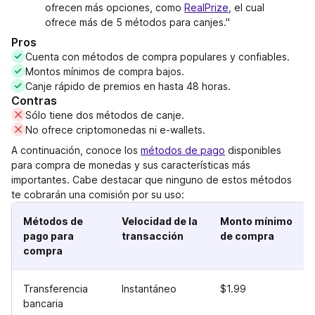
ofrecen más opciones, como
RealPrize
, el cual
ofrece más de 5 métodos para canjes."
Pros
Cuenta con métodos de compra populares y confiables.
Montos mínimos de compra bajos.
Canje rápido de premios en hasta 48 horas.
Contras
Sólo tiene dos métodos de canje.
No ofrece criptomonedas ni e-wallets.
A continuación, conoce los
métodos de pago
disponibles
para compra de monedas y sus características más
importantes. Cabe destacar que ninguno de estos métodos
te cobrarán una comisión por su uso:
Métodos de
Velocidad de la
Monto mínimo
pago para
transacción
de compra
compra
Transferencia
Instantáneo
$1.99
bancaria