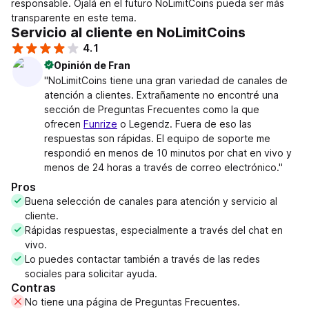
responsable. Ojalá en el futuro NoLimitCoins pueda ser más
transparente en este tema.
Servicio al cliente en NoLimitCoins
4.1
Opinión de Fran
"NoLimitCoins tiene una gran variedad de canales de
atención a clientes. Extrañamente no encontré una
sección de Preguntas Frecuentes como la que
ofrecen
Funrize
o Legendz. Fuera de eso las
respuestas son rápidas. El equipo de soporte me
respondió en menos de 10 minutos por chat en vivo y
menos de 24 horas a través de correo electrónico."
Pros
Buena selección de canales para atención y servicio al
cliente.
Rápidas respuestas, especialmente a través del chat en
vivo.
Lo puedes contactar también a través de las redes
sociales para solicitar ayuda.
Contras
No tiene una página de Preguntas Frecuentes.