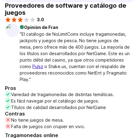
Proveedores de software y catálogo de
juegos
3.0
Opinión de Fran
"El catálogo de NoLimitCoins incluye tragamonedas,
jackpots y juegos de pesca. No tiene juegos de
mesa, pero ofrece más de 400 juegos. La mayoría de
los títulos son desarrollados por NetGame. Este es un
punto débil del casino, ya que otros competidores
como
Pulsz
o Stake.us, cuentan con el respaldo de
proveedores reconocidos como
NetEnt y Pragmatic
Play."
Pros
Variedad de tragamonedas de distintas temáticas.
Es fácil navegar por el catálogo de juegos.
Títulos de calidad desarrollados por NetGame
Contras
No tiene juegos de mesa.
Falta de juegos con crupier en vivo.
Tragamonedas online