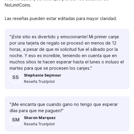
NoLimitCoins.
Las reseñas pueden estar editadas para mayor claridad.
"¡Este sitio es divertido y emocionante! Mi primer canje
por una tarjeta de regalo se procesó en menos de 12
horas, a pesar de que mi solicitud fue el sábado por la
noche. Y eso es increíble, teniendo en cuenta que en
muchos sitios te hacen esperar hasta el lunes o incluso el
martes para que se procesen los canjes."
Stephanie Seymour
SS
Reseña Trustpilot
"¡Me encanta que cuando gano no tengo que esperar
días para que me paguen!"
Sharon Marquez
SM
Reseña Trustpilot