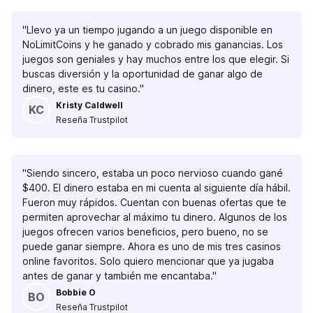
"Llevo ya un tiempo jugando a un juego disponible en
NoLimitCoins y he ganado y cobrado mis ganancias. Los
juegos son geniales y hay muchos entre los que elegir. Si
buscas diversión y la oportunidad de ganar algo de
dinero, este es tu casino."
Kristy Caldwell
KC
Reseña Trustpilot
"Siendo sincero, estaba un poco nervioso cuando gané
$400. El dinero estaba en mi cuenta al siguiente día hábil.
Fueron muy rápidos. Cuentan con buenas ofertas que te
permiten aprovechar al máximo tu dinero. Algunos de los
juegos ofrecen varios beneficios, pero bueno, no se
puede ganar siempre. Ahora es uno de mis tres casinos
online favoritos. Solo quiero mencionar que ya jugaba
antes de ganar y también me encantaba."
Bobbie O
BO
Reseña Trustpilot