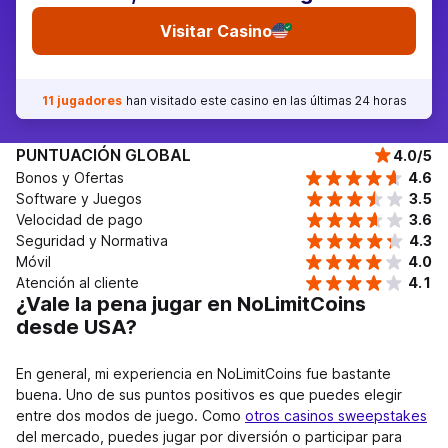
Visitar Casino
11 jugadores
han visitado este casino en las últimas 24 horas
PUNTUACIÓN GLOBAL
4.0/5
Bonos y Ofertas
4.6
Software y Juegos
3.5
Velocidad de pago
3.6
Seguridad y Normativa
4.3
Móvil
4.0
Atención al cliente
4.1
¿Vale la pena jugar en NoLimitCoins
desde USA?
En general, mi experiencia en NoLimitCoins fue bastante
buena. Uno de sus puntos positivos es que puedes elegir
entre dos modos de juego. Como
otros casinos sweepstakes
del mercado, puedes jugar por diversión o participar para