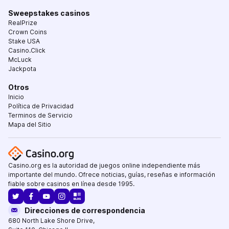
Sweepstakes casinos
RealPrize
Crown Coins
Stake USA
Casino.Click
McLuck
Jackpota
Otros
Inicio
Política de Privacidad
Terminos de Servicio
Mapa del Sitio
Casino.org es la autoridad de juegos online independiente más
importante del mundo. Ofrece noticias, guías, reseñas e información
fiable sobre casinos en línea desde 1995.
Direcciones de correspondencia
680 North Lake Shore Drive
,