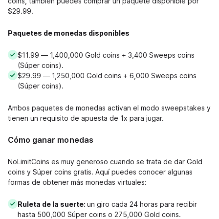
coins, también puedes comprar un paquete disponible por
$29.99.
Paquetes de monedas disponibles
$11.99 — 1,400,000 Gold coins + 3,400 Sweeps coins
(Súper coins).
$29.99 — 1,250,000 Gold coins + 6,000 Sweeps coins
(Súper coins).
Ambos paquetes de monedas activan el modo sweepstakes y
tienen un requisito de apuesta de 1x para jugar.
Cómo ganar monedas
NoLimitCoins es muy generoso cuando se trata de dar Gold
coins y Súper coins gratis. Aquí puedes conocer algunas
formas de obtener más monedas virtuales:
Ruleta de la suerte:
un giro cada 24 horas para recibir
hasta 500,000 Súper coins o 275,000 Gold coins.