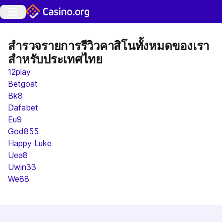
สำรวจรายการรีวิวคาสิโนทั้งหมดของเรา
สำหรับประเทศไทย
12play
Betgoat
Bk8
Dafabet
Eu9
God855
Happy Luke
Uea8
Uwin33
We88