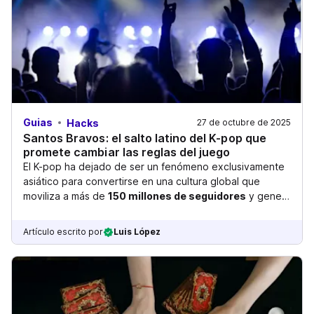
Guias
Hacks
27 de octubre de 2025
Santos Bravos: el salto latino del K-pop que
promete cambiar las reglas del juego
El K-pop ha dejado de ser un fenómeno exclusivamente
asiático para convertirse en una cultura global que
moviliza a más de
150 millones de seguidores
y genera
miles de millones de euros cada año. Su capacidad para
trascender fronteras e idiomas lo ha transformado en
Artículo escrito por
Luis López
una industria planetaria con una comunidad diversa y en
constante expansión.