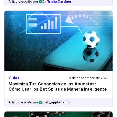
Artículo escrito por
Dr Tricia Cardner
Guias
9 de septiembre de 2025
Maximiza Tus Ganancias en las Apuestas:
Cómo Usar los Bet Splits de Manera Inteligente
Artículo escrito por
josh_applebaum