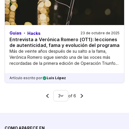
Guias
Hacks
23 de octubre de 2025
Entrevista a Verónica Romero (OT1): lecciones
de autenticidad, fama y evolución del programa
Más de veinte años después de su salto a la fama,
Verónica Romero sigue siendo una de las voces más
recordadas de la primera edición de
Operación Triunfo
.
Aquella experiencia, que cambió para siempre la
televisión española, marcó también su forma de
Artículo escrito por
Luis López
entender la música y la vida. Hoy,
con
OT 25
en pleno
auge, la artista reflexiona sobre la nueva generación
de concursantes, el precio de la exposición
3
of
6
mediática y las claves para mantener la autenticidad
en una industria que no perdona la inmediatez
.
COMO APARECE EN…