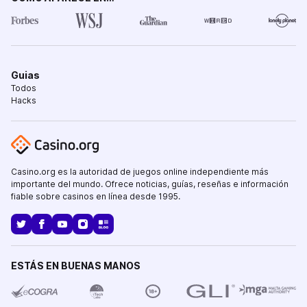
Guias
Todos
Hacks
Casino.org es la autoridad de juegos online independiente más
importante del mundo. Ofrece noticias, guías, reseñas e información
fiable sobre casinos en línea desde 1995.
ESTÁS EN BUENAS MANOS