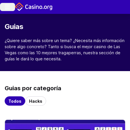
Guias
¿Quiere saber más sobre un tema? ¿Necesita más información
sobre algo concreto? Tanto si busca el mejor casino de Las
Vegas como las 10 mejores tragaperras, nuestra sección de
guías le dará lo que necesita.
Guias por categoría
Todos
Hacks