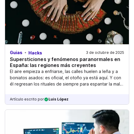
Guias
Hacks
3 de octubre de 2025
Supersticiones y fenómenos paranormales en
España: las regiones más creyentes
El aire empieza a enfriarse, las calles huelen a leña y a
boniatos asados: es oficial, el otoño ya está aquí. Y con
él regresan los rituales de siempre para espantar la mala
suerte, las malas energías… y hasta lo inexplicable. Pero
no todos lo viven igual. En España, la superstición y la
Artículo escrito por
Luis López
actividad paranormal cambian mucho según la región:
hay quienes reconocen ser supersticiosos, quienes lo
niegan, pero actúan como si lo fueran y, por supuesto,
los lugares donde lo paranormal se siente con más
fuerza.