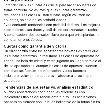
Entender bien las cuotas es crucial para hacer apuestas de
forma correcta. No asumas que las cuotas garantizan
resultados. Las casas ajustan cuotas según volumen de
apuestas, no solo de las probabilidades.
Evita confundir tendencias con probabilidad real. Los mejores
apostadores usan datos y análisis, no corazonadas ni rachas.
A continuación, dos consejos clave para que principiantes no
cometan errores típicos:
Cuotas como garantía de victoria
Un error común entre los apostadores novatos es creer que
las cuotas garantizan un resultado. Las casas de apuestas no
tienen una bola de cristal y están jugando un juego paralelo al
de los apostadores. Aunque las casas de apuestas cuentan
con diversas fuentes de información, varios factores —
incluido el volumen de apuestas— afectan al precio que
establecen
Tendencias de apuestas vs. análisis estadístico
Muchos apostadores confunden las tendencias con
indicadores fiables del rendimiento futuro. Las actuaciones
pasadas no siempre son un buen indicativo de la forma futura.