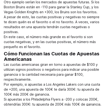
Otro ejemplo serían los mercados de apuestas futuras. Si los
Boston Bruins están en -110 para ganar la Stanley Cup, y los
Vegas Golden Knights en +300, los Bruins son los favoritos.
A pesar de esto, las cuotas positivas y negativas no siempre
te dicen quién es el favorito o el no favorito. A veces, varios
resultados en una apuesta tendrán cuotas negativas o
positivas.
En este caso, el número más grande es el favorito si son
cuotas negativas, y en las cuotas positivas, el número más
pequeño es el favorito.
Cómo Funcionan las Cuotas de Apuestas
Americanas
Las cuotas americanas giran en torno a apuestas de $100 y
utilizan signos positivos o negativos para indicar una posible
ganancia o la cantidad necesaria para ganar $100,
respectivamente.
Por ejemplo, si apuestas a Los Angeles Lakers con una cuota
de +200, una apuesta de 100€ te daría 300€: tu apuesta de
100€ más 200€ de ganancia.
Si apuestas a los Philadelphia Flyers a -200 y colocas 200€,
obtendrías 300€: tu apuesta de 200€ más 100€ de ganancia.