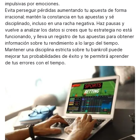
impulsivas por emociones.
Evita perseguir pérdidas aumentando tu apuesta de forma
irracional; mantén la constancia en tus apuestas y sé
disciplinado, incluso en una racha negativa. Haz pausas y
vuelve a analizar los datos si crees que tu estrategia no está
funcionando, y lleva un registro de tus apuestas para obtener
información sobre tu rendimiento a lo largo del tiempo.
Mantener una disciplina estricta sobre tu bankroll puede
mejorar tus probabilidades de éxito y te permitirá aprender
de tus errores con el tiempo.