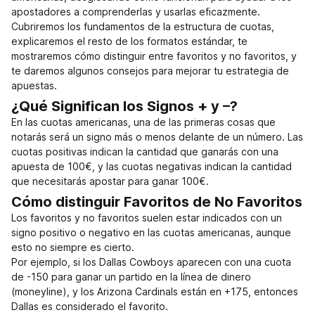
apostadores a comprenderlas y usarlas eficazmente.
Cubriremos los fundamentos de la estructura de cuotas,
explicaremos el resto de los formatos estándar, te
mostraremos cómo distinguir entre favoritos y no favoritos, y
te daremos algunos consejos para mejorar tu estrategia de
apuestas.
¿Qué Significan los Signos + y –?
En las cuotas americanas, una de las primeras cosas que
notarás será un signo más o menos delante de un número. Las
cuotas positivas indican la cantidad que ganarás con una
apuesta de 100€, y las cuotas negativas indican la cantidad
que necesitarás apostar para ganar 100€.
Cómo distinguir Favoritos de No Favoritos
Los favoritos y no favoritos suelen estar indicados con un
signo positivo o negativo en las cuotas americanas, aunque
esto no siempre es cierto.
Por ejemplo, si los Dallas Cowboys aparecen con una cuota
de -150 para ganar un partido en la línea de dinero
(moneyline), y los Arizona Cardinals están en +175, entonces
Dallas es considerado el favorito.