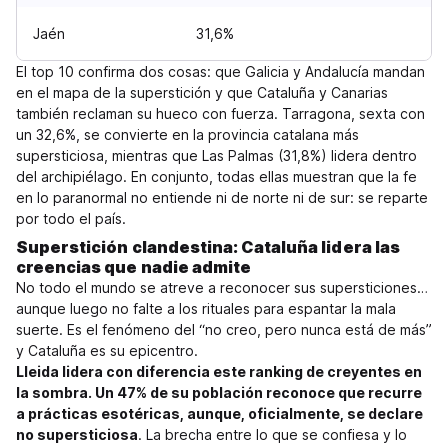
Jaén
31,6%
El top 10 confirma dos cosas: que Galicia y Andalucía mandan
en el mapa de la superstición y que Cataluña y Canarias
también reclaman su hueco con fuerza. Tarragona, sexta con
un 32,6%, se convierte en la provincia catalana más
supersticiosa, mientras que Las Palmas (31,8%) lidera dentro
del archipiélago. En conjunto, todas ellas muestran que la fe
en lo paranormal no entiende ni de norte ni de sur: se reparte
por todo el país.
Superstición clandestina: Cataluña lidera las
creencias que nadie admite
No todo el mundo se atreve a reconocer sus supersticiones…
aunque luego no falte a los rituales para espantar la mala
suerte. Es el fenómeno del “no creo, pero nunca está de más”
y Cataluña es su epicentro.
Lleida lidera con diferencia este ranking de creyentes en
la sombra. Un 47% de su población reconoce que recurre
a prácticas esotéricas, aunque, oficialmente, se declare
no supersticiosa
. La brecha entre lo que se confiesa y lo