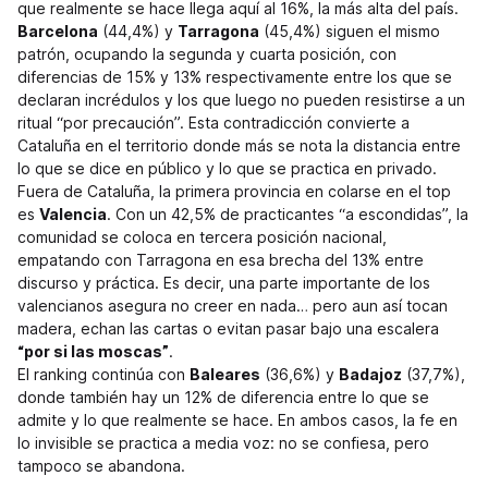
que realmente se hace llega aquí al 16%, la más alta del país.
Barcelona
(44,4%) y
Tarragona
(45,4%) siguen el mismo
patrón, ocupando la segunda y cuarta posición, con
diferencias de 15% y 13% respectivamente entre los que se
declaran incrédulos y los que luego no pueden resistirse a un
ritual “por precaución”. Esta contradicción convierte a
Cataluña en el territorio donde más se nota la distancia entre
lo que se dice en público y lo que se practica en privado.
Fuera de Cataluña, la primera provincia en colarse en el top
es
Valencia
. Con un 42,5% de practicantes “a escondidas”, la
comunidad se coloca en tercera posición nacional,
empatando con Tarragona en esa brecha del 13% entre
discurso y práctica. Es decir, una parte importante de los
valencianos asegura no creer en nada… pero aun así tocan
madera, echan las cartas o evitan pasar bajo una escalera
“por si las moscas”
.
El ranking continúa con
Baleares
(36,6%) y
Badajoz
(37,7%),
donde también hay un 12% de diferencia entre lo que se
admite y lo que realmente se hace. En ambos casos, la fe en
lo invisible se practica a media voz: no se confiesa, pero
tampoco se abandona.