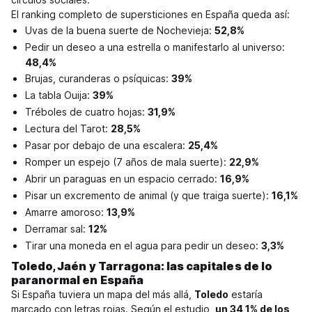
El ranking completo de supersticiones en España queda así:
Uvas de la buena suerte de Nochevieja:
52,8%
Pedir un deseo a una estrella o manifestarlo al universo:
48,4%
Brujas, curanderas o psíquicas:
39%
La tabla Ouija:
39%
Tréboles de cuatro hojas:
31,9%
Lectura del Tarot:
28,5%
Pasar por debajo de una escalera:
25,4%
Romper un espejo (7 años de mala suerte):
22,9%
Abrir un paraguas en un espacio cerrado:
16,9%
Pisar un excremento de animal (y que traiga suerte):
16,1%
Amarre amoroso:
13,9%
Derramar sal:
12%
Tirar una moneda en el agua para pedir un deseo:
3,3%
Toledo, Jaén y Tarragona: las capitales de lo
paranormal en España
Si España tuviera un mapa del más allá,
Toledo
estaría
marcado con letras rojas. Según el estudio,
un 34,1% de los