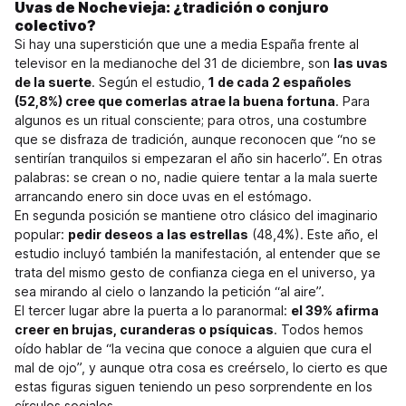
Uvas de Nochevieja: ¿tradición o conjuro
colectivo?
Si hay una superstición que une a media España frente al
televisor en la medianoche del 31 de diciembre, son
las uvas
de la suerte
. Según el estudio,
1 de cada 2 españoles
(52,8%) cree que comerlas atrae la buena fortuna
. Para
algunos es un ritual consciente; para otros, una costumbre
que se disfraza de tradición, aunque reconocen que “no se
sentirían tranquilos si empezaran el año sin hacerlo”. En otras
palabras: se crean o no, nadie quiere tentar a la mala suerte
arrancando enero sin doce uvas en el estómago.
En segunda posición se mantiene otro clásico del imaginario
popular:
pedir deseos a las estrellas
(48,4%). Este año, el
estudio incluyó también la manifestación, al entender que se
trata del mismo gesto de confianza ciega en el universo, ya
sea mirando al cielo o lanzando la petición “al aire”.
El tercer lugar abre la puerta a lo paranormal:
el 39% afirma
creer en brujas, curanderas o psíquicas
. Todos hemos
oído hablar de “la vecina que conoce a alguien que cura el
mal de ojo”, y aunque otra cosa es creérselo, lo cierto es que
estas figuras siguen teniendo un peso sorprendente en los
círculos sociales.