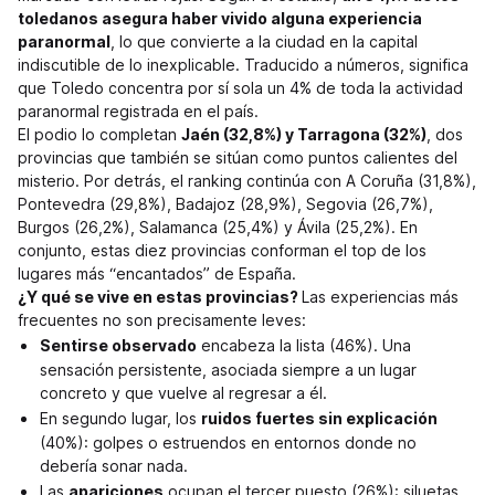
toledanos asegura haber vivido alguna experiencia
paranormal
, lo que convierte a la ciudad en la capital
indiscutible de lo inexplicable. Traducido a números, significa
que Toledo concentra por sí sola un 4% de toda la actividad
paranormal registrada en el país.
El podio lo completan
Jaén (32,8%) y Tarragona (32%)
, dos
provincias que también se sitúan como puntos calientes del
misterio. Por detrás, el ranking continúa con A Coruña (31,8%),
Pontevedra (29,8%), Badajoz (28,9%), Segovia (26,7%),
Burgos (26,2%), Salamanca (25,4%) y Ávila (25,2%). En
conjunto, estas diez provincias conforman el top de los
lugares más “encantados” de España.
¿Y qué se vive en estas provincias?
Las experiencias más
frecuentes no son precisamente leves:
Sentirse observado
encabeza la lista (46%). Una
sensación persistente, asociada siempre a un lugar
concreto y que vuelve al regresar a él.
En segundo lugar, los
ruidos fuertes sin explicación
(40%): golpes o estruendos en entornos donde no
debería sonar nada.
Las
apariciones
ocupan el tercer puesto (26%): siluetas,