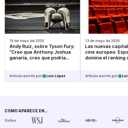
19 de mayo de 2026
13 de mayo de 2026
Andy Ruiz, sobre Tyson Fury:
Las nuevas capital
“Creo que Anthony Joshua
cine europeo: Esp
ganaría, creo que podría
domina el ranking
noquearlo”
zonas en el top 10
Artículo escrito por
Luis López
Artículo escrito por
Lui
COMO APARECE EN…