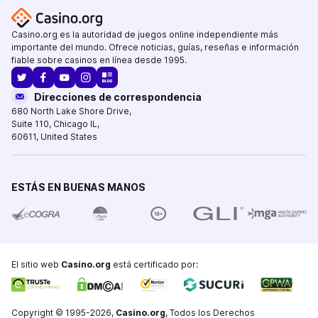
Casino.org es la autoridad de juegos online independiente más
importante del mundo. Ofrece noticias, guías, reseñas e información
fiable sobre casinos en línea desde 1995.
Direcciones de correspondencia
680 North Lake Shore Drive
,
Suite 110,
Chicago IL
,
60611
,
United States
ESTÁS EN BUENAS MANOS
El sitio web
Casino.org
está certificado por:
Copyright
© 1995-
2026
,
Casino.org
,
Todos los Derechos