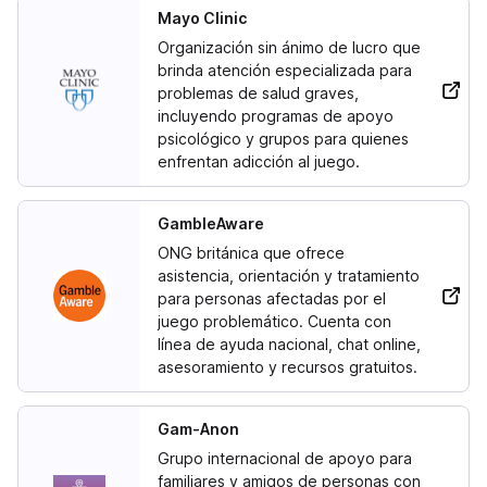
Mayo Clinic
Organización sin ánimo de lucro que
brinda atención especializada para
problemas de salud graves,
incluyendo programas de apoyo
psicológico y grupos para quienes
enfrentan adicción al juego.
GambleAware
ONG británica que ofrece
asistencia, orientación y tratamiento
para personas afectadas por el
juego problemático. Cuenta con
línea de ayuda nacional, chat online,
asesoramiento y recursos gratuitos.
Gam-Anon
Grupo internacional de apoyo para
familiares y amigos de personas con