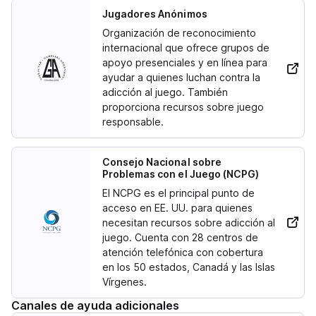
Jugadores Anónimos
Organización de reconocimiento
internacional que ofrece grupos de
apoyo presenciales y en línea para
ayudar a quienes luchan contra la
adicción al juego. También
proporciona recursos sobre juego
responsable.
Consejo Nacional sobre
Problemas con el Juego (NCPG)
El NCPG es el principal punto de
acceso en EE. UU. para quienes
necesitan recursos sobre adicción al
juego. Cuenta con 28 centros de
atención telefónica con cobertura
en los 50 estados, Canadá y las Islas
Vírgenes.
Canales de ayuda adicionales