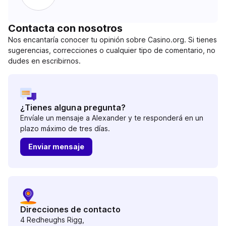
Contacta con nosotros
Nos encantaría conocer tu opinión sobre Casino.org. Si tienes
sugerencias, correcciones o cualquier tipo de comentario, no
dudes en escribirnos.
¿Tienes alguna pregunta?
Envíale un mensaje a Alexander y te responderá en un
plazo máximo de tres días.
Enviar mensaje
Direcciones de contacto
4 Redheughs Rigg,