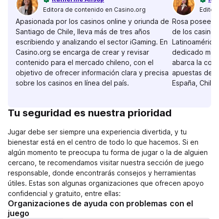
Editora de contenido en Casino.org
Editor
Apasionada por los casinos online y oriunda de
Rosa posee un
Santiago de Chile, lleva más de tres años
de los casinos
escribiendo y analizando el sector iGaming. En
Latinoamérica,
Casino.org se encarga de crear y revisar
dedicado más 
contenido para el mercado chileno, con el
abarca la cobe
objetivo de ofrecer información clara y precisa
apuestas depo
sobre los casinos en línea del país.
España, Chile,
Tu seguridad es nuestra prioridad
Jugar debe ser siempre una experiencia divertida, y tu
bienestar está en el centro de todo lo que hacemos. Si en
algún momento te preocupa tu forma de jugar o la de alguien
cercano, te recomendamos visitar nuestra sección de juego
responsable, donde encontrarás consejos y herramientas
útiles. Estas son algunas organizaciones que ofrecen apoyo
confidencial y gratuito, entre ellas:
Organizaciones de ayuda con problemas con el
juego