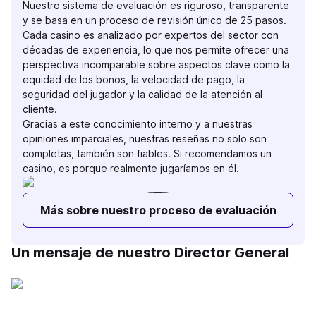
Nuestro sistema de evaluación es riguroso, transparente
y se basa en un proceso de revisión único de 25 pasos.
Cada casino es analizado por expertos del sector con
décadas de experiencia, lo que nos permite ofrecer una
perspectiva incomparable sobre aspectos clave como la
equidad de los bonos, la velocidad de pago, la
seguridad del jugador y la calidad de la atención al
cliente.
Gracias a este conocimiento interno y a nuestras
opiniones imparciales, nuestras reseñas no solo son
completas, también son fiables. Si recomendamos un
casino, es porque realmente jugaríamos en él.
Más sobre nuestro proceso de evaluación
Un mensaje de nuestro Director General