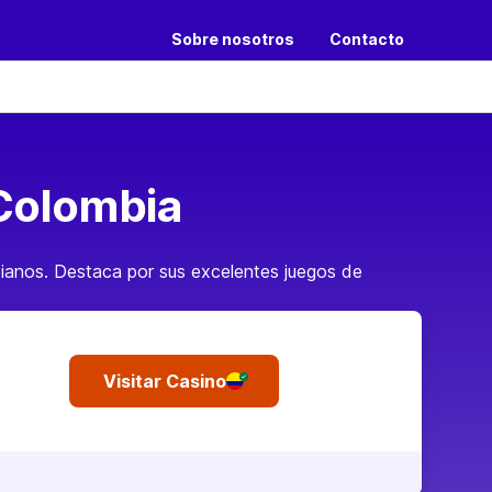
Sobre nosotros
Contacto
 Colombia
bianos. Destaca por sus excelentes juegos de
Visitar Casino