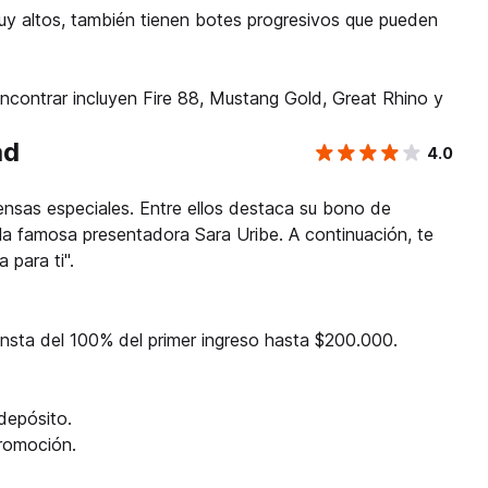
y altos, también tienen botes progresivos que pueden
ncontrar incluyen Fire 88, Mustang Gold, Great Rhino y
ad
4.0
sas especiales. Entre ellos destaca su bono de
la famosa presentadora Sara Uribe. A continuación, te
para ti".
nsta del 100% del primer ingreso hasta $200.000.
 depósito.
promoción.