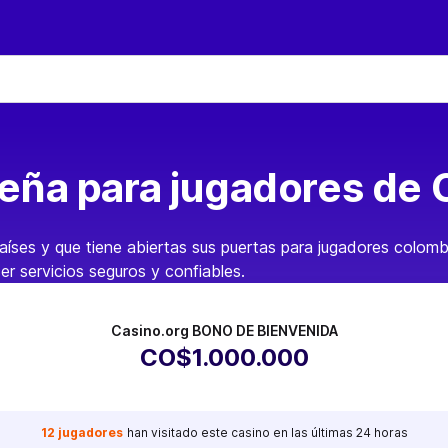
seña para jugadores de
íses y que tiene abiertas sus puertas para jugadores colom
r servicios seguros y confiables.
Casino.org
BONO DE BIENVENIDA
CO$1.000.000
12 jugadores
han visitado este casino en las últimas 24 horas