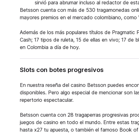
sirvió para abrumar incluso al redactor de est
Betsson cuenta con más de 530 tragamonedas onlin
mayores premios en el mercado colombiano, como Wi
Además de los más populares títulos de Pragmatic 
Cash; 17 tipos de ruleta, 15 de ellas en vivo; 17 de
en Colombia a día de hoy.
Slots con botes progresivos
En nuestra reseña del casino Betsson puedes encon
disponibles. Pero algo especial de mencionar son l
repertorio espectacular.
Betsson cuenta con 28 tragaperras progresivas pro
juegos de casino en todo el mundo. Entre estas trag
hasta x27 tu apuesta, o también el famoso Book of