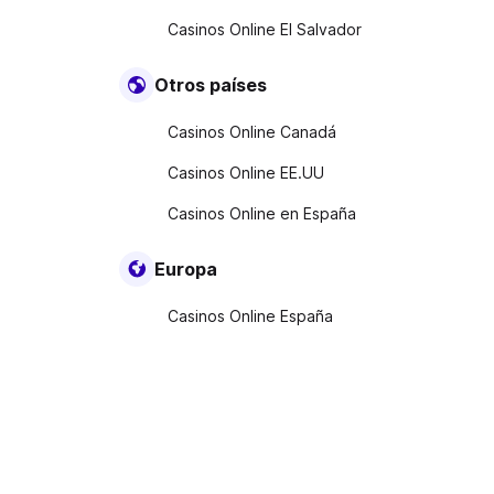
Casinos Online El Salvador
Otros países
Casinos Online Canadá
Casinos Online EE.UU
Casinos Online en España
Europa
Casinos Online España