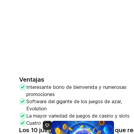
Ventajas
Interesante bono de bienvenida y numerosas
promociones
Software del gigante de los juegos de azar,
Evolution
La mayor variedad de juegos de casino y slots
Cuatro variedades de ruleta en vivo
Los 10 juegos de Betsson casino que r