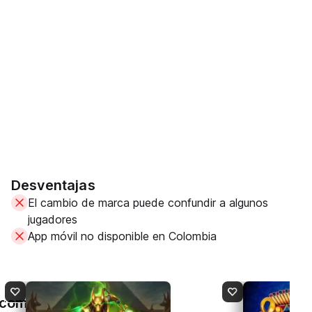
Desventajas
El cambio de marca puede confundir a algunos
jugadores
App móvil no disponible en Colombia
ecomiendo