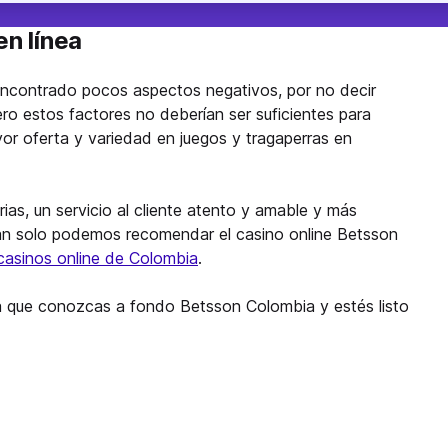
en línea
encontrado pocos aspectos negativos, por no decir
ero estos factores no deberían ser suficientes para
or oferta y variedad en juegos y tragaperras en
as, un servicio al cliente atento y amable y más
tan solo podemos recomendar el casino online Betsson
casinos online de Colombia
.
ra que conozcas a fondo Betsson Colombia y estés listo