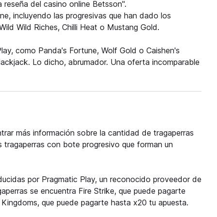
a reseña del casino online Betsson".
e, incluyendo las progresivas que han dado los
ld Wild Riches, Chilli Heat o Mustang Gold.
Play, como Panda's Fortune, Wolf Gold o Caishen's
 blackjack. Lo dicho, abrumador. Una oferta incomparable
trar más información sobre la cantidad de tragaperras
as tragaperras con bote progresivo que forman un
ducidas por Pragmatic Play, un reconocido proveedor de
aperras se encuentra Fire Strike, que puede pagarte
 Kingdoms, que puede pagarte hasta x20 tu apuesta.