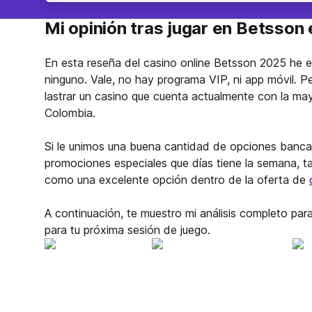
Mi opinión tras jugar en Betsson 
En esta reseña del casino online Betsson 2025 he 
ninguno. Vale, no hay programa VIP, ni app móvil. P
lastrar un casino que cuenta actualmente con la may
Colombia.
Si le unimos una buena cantidad de opciones bancari
promociones especiales que días tiene la semana, 
como una excelente opción dentro de la oferta de
A continuación, te muestro mi análisis completo pa
para tu próxima sesión de juego.