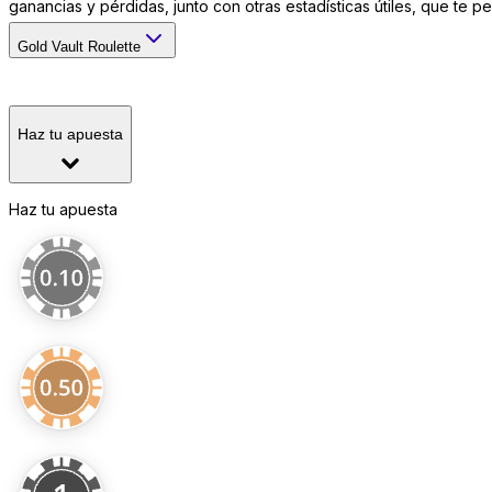
ganancias y pérdidas, junto con otras estadísticas útiles, que te p
Gold Vault Roulette
Haz tu apuesta
Haz tu apuesta