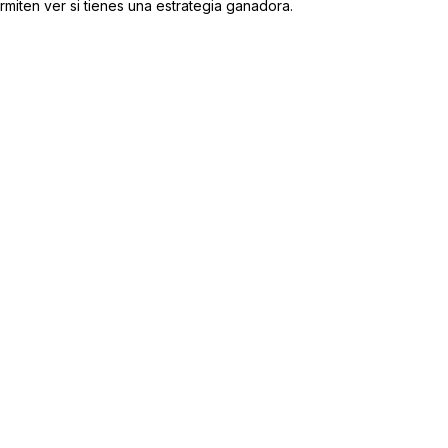
ermiten ver si tienes una estrategia ganadora.