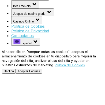
Bet Trackers
Juegos de casino gratis
Casinos Online
Política de Cookies
Política de Privacidad
Contáctanos
Español
Al hacer clic en "Aceptar todas las cookies", aceptas el
almacenamiento de cookies en tu dispositivo para mejorar la
navegación del sitio, analizar el uso del sitio y ayudar en
nuestros esfuerzos de marketing.
Política de Cookies
Declina
Aceptar Cookies
Ponte en