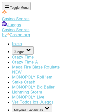
Toggle Menu
Casino
Scores
Juegos
Casino
Scores
by
Casino.org
Inicio
Juegos
Crazy Time
Crazy Time A
Mega Fire Blaze Roulette
NEW
MONOPOLY Roll 'em
Stake Crash
MONOPOLY Big Baller
Lightning Storm
MONOPOLY Live
Ver Todos los Juegos
Mayores Ganancias