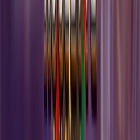
Estadisticas de Gates of Olympus Roulette en tiempo real:
historial de rondas, frecuencia de Lucky Numbers, activaciones
del bonus y multiplicadores mas altos.
Ver