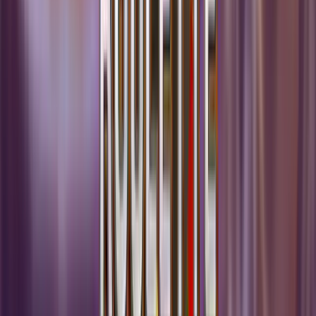
Stake Crash
Estadísticas de Stake Crash en tiempo real: historial de crash
points, distribución de multiplicadores y análisis de sesiones del
crash game provably fair de Stake.
Ver
MONOPOLY Roll 'em Live
Estadísticas en vivo de MONOPOLY Roll 'em para realizar un
seguimiento de cada tirada del juego de dados MONOPOLY de
Evolution.
Ver
Gates of Olympus Roulette