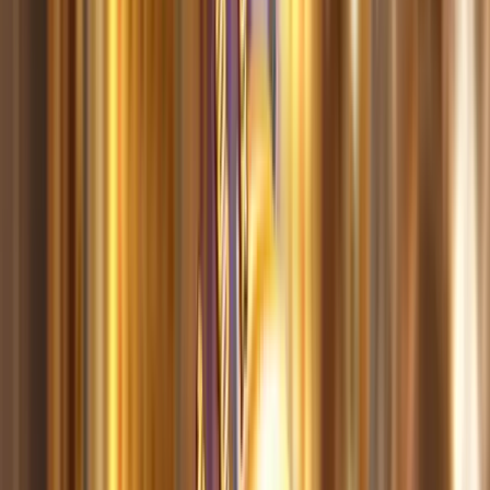
Hace 12 horas
Hace 24 horas
Hace 48 horas
Hace 72 horas