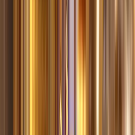
Últimas Tiradas
Live
Gold Vault Roulette
Transmisión en vivo, Ganancias &
Resultados
Evolution
Mostrar Stream
Periodo de Tiempo Seleccionado ›
Hace 1 hora
Hace 6 horas
Hace 12 horas
Hace 24 horas
Hace 48 horas
Hace 72 horas
Periodo de Tiempo Seleccionado ›
Hace 1 hora
Hace 6 horas