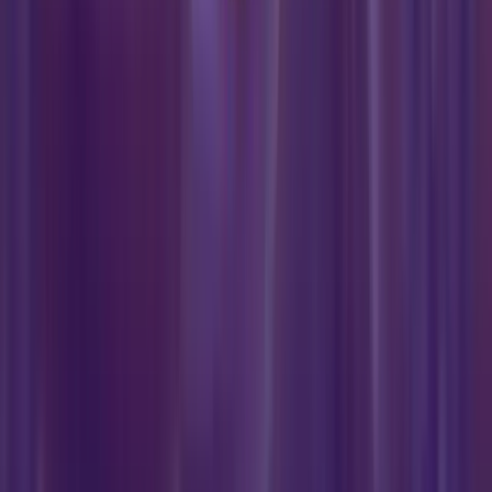
FAQ
s
Gold Vault
Roulette
¿Qué es Gold Vault Roulette?
¿Cómo funcionan los Gold Bars?
¿Qué es la Super Gold Bar?