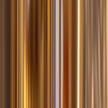
Roulette
Trans
en vivo,
Ganancias &
Resultados
Evolution
Mostrar Stream