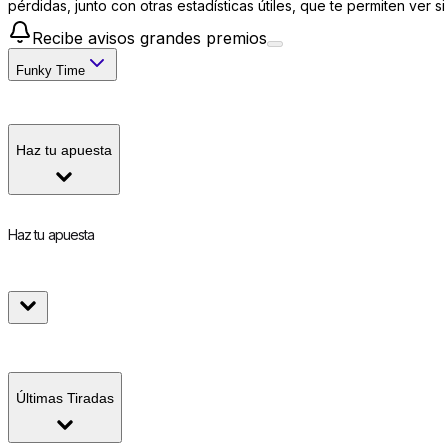
pérdidas, junto con otras estadísticas útiles, que te permiten ver s
Recibe avisos grandes premios
Funky Time
Haz tu apuesta
Haz tu apuesta
Últimas Tiradas