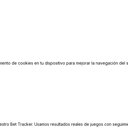
iento de cookies en tu dispositivo para mejorar la navegación del si
t Tracker
estro Bet Tracker. Usamos resultados reales de juegos con seguimien