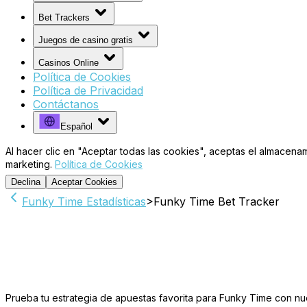
Bet Trackers
Juegos de casino gratis
Casinos Online
Política de Cookies
Política de Privacidad
Contáctanos
Español
Al hacer clic en "Aceptar todas las cookies", aceptas el almacenam
marketing.
Política de Cookies
Declina
Aceptar Cookies
Funky Time Estadísticas
>
Funky Time Bet Tracker
Funky Time Be
Prueba tu estrategia de apuestas favorita para Funky Time con nu