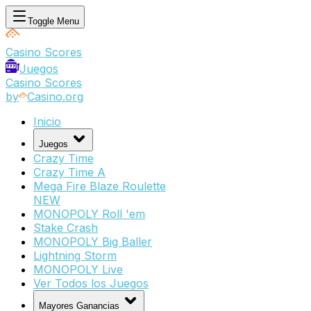
Toggle Menu
Casino
Scores
Juegos
Casino
Scores
by
Casino.org
Inicio
Juegos
Crazy Time
Crazy Time A
Mega Fire Blaze Roulette
NEW
MONOPOLY Roll 'em
Stake Crash
MONOPOLY Big Baller
Lightning Storm
MONOPOLY Live
Ver Todos los Juegos
Mayores Ganancias