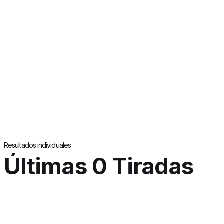
Resultados individuales
Últimas 0 Tiradas