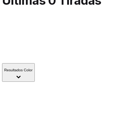
Últimas 0 Tiradas
Resultados Color