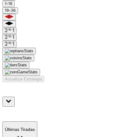
Actualizar Estrategia
Últimas Tiradas