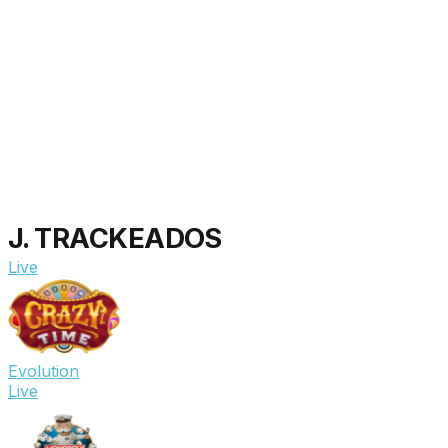
J. TRACKEADOS
Live
Evolution
Live