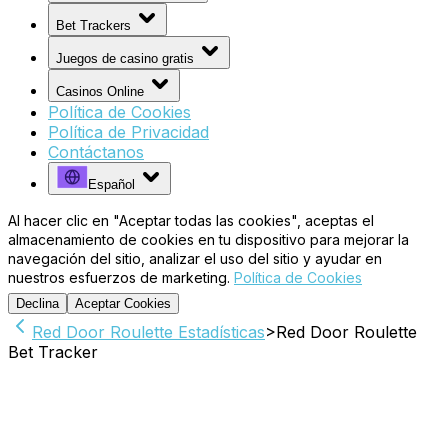
Bet Trackers
Juegos de casino gratis
Casinos Online
Política de Cookies
Política de Privacidad
Contáctanos
Español
Al hacer clic en "Aceptar todas las cookies", aceptas el
almacenamiento de cookies en tu dispositivo para mejorar la
navegación del sitio, analizar el uso del sitio y ayudar en
nuestros esfuerzos de marketing.
Política de Cookies
Declina
Aceptar Cookies
Red Door Roulette Estadísticas
>
Red Door Roulette
Bet Tracker
Red Door