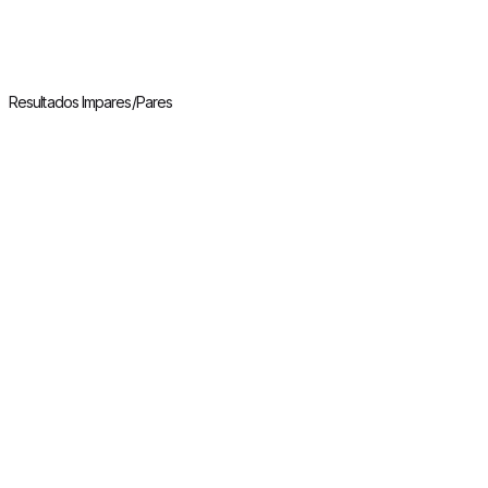
Resultados Impares/Pares