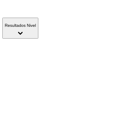
Resultados Nivel