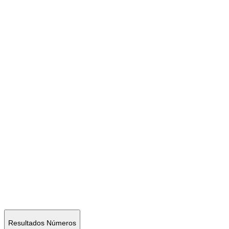
Resultados Números