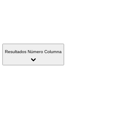
Resultados Número Columna