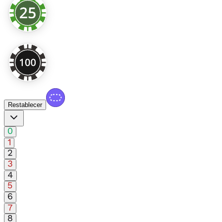
Restablecer