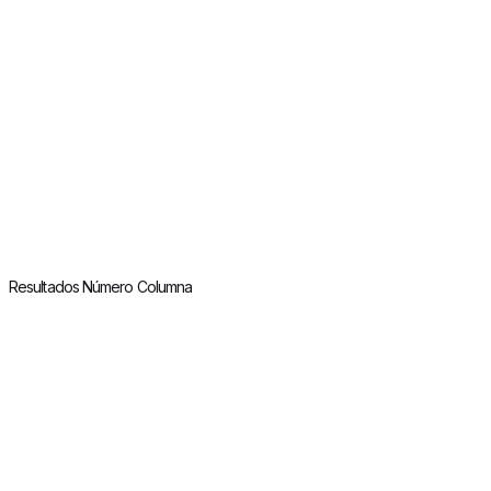
Resultados Número Columna