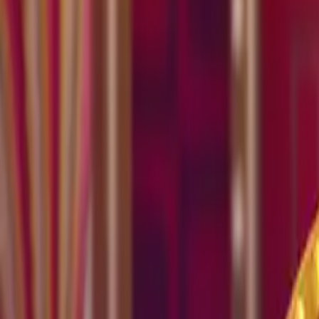
Hace 12 horas
Hace 24 horas
Hace 48 horas
Hace 72 horas
Periodo de Tiempo Seleccionado ›
Hace 1 hora
Hace 6 horas
Hace 12 horas
Hace 24 horas
Hace 48 horas
Hace 72 horas