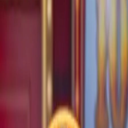
iento de cookies en tu dispositivo para mejorar la navegación del si
ette
Transmisión