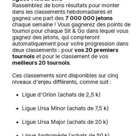
Rassemblez de bons résultats pour monter
dans les classements hebdomadaires et
gagnez une part des
7 000 000 jetons
chaque semaine ! Vous gagnerez des points de
tournoi pour chaque Sit & Go dans lequel vous
gagnez des jetons, qui compteront
automatiquement pour votre progression dans
deux classements : pour
vos 20 premiers
tournois
et pour le classement de vos
meilleurs 20 tournois
.
Ces classements sont disponibles sur cinq
niveaux d'enjeu différents, comme suit :
Ligue d'Orion (achats de 2,5 k)
Ligue Ursa Minor (achats de 7,5 k)
Ligue Ursa Major (achats de 20 k)
Ligue Andromède (achats de 50 k)