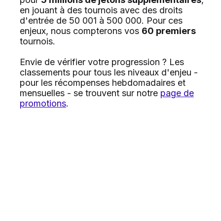
en jouant à des tournois avec des droits
d'entrée de 50 001 à 500 000. Pour ces
enjeux, nous compterons vos
60 premiers
tournois.
Envie de vérifier votre progression ? Les
classements pour tous les niveaux d'enjeu -
pour les récompenses hebdomadaires et
mensuelles - se trouvent sur notre
page de
promotions