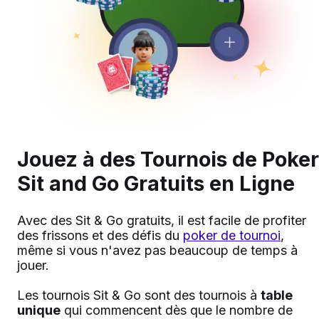
Jouez à des Tournois de Poker
Sit and Go Gratuits en Ligne
Avec des Sit & Go gratuits, il est facile de profiter
des frissons et des défis du
poker de tournoi
,
même si vous n'avez pas beaucoup de temps à
jouer.
Les tournois Sit & Go sont des tournois à
table
unique
qui commencent dès que le nombre de