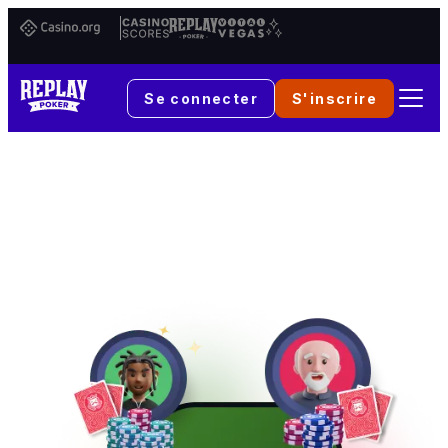
Casino.org
Casino
Replay
Vital
Scores
Poker
Vegas
Se connecter
S'inscrire