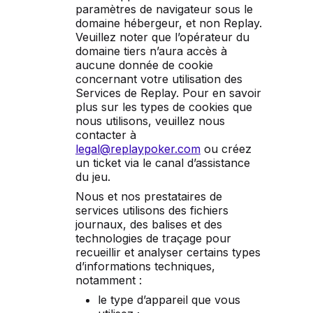
paramètres de navigateur sous le
domaine hébergeur, et non Replay.
Veuillez noter que l’opérateur du
domaine tiers n’aura accès à
aucune donnée de cookie
concernant votre utilisation des
Services de Replay. Pour en savoir
plus sur les types de cookies que
nous utilisons, veuillez nous
contacter à
legal@replaypoker.com
ou créez
un ticket via le canal d’assistance
du jeu.
Nous et nos prestataires de
services utilisons des fichiers
journaux, des balises et des
technologies de traçage pour
recueillir et analyser certains types
d’informations techniques,
notamment :
le type d’appareil que vous