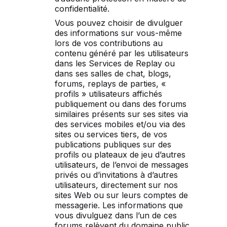
confidentialité.
Vous pouvez choisir de divulguer
des informations sur vous-même
lors de vos contributions au
contenu généré par les utilisateurs
dans les Services de Replay ou
dans ses salles de chat, blogs,
forums, replays de parties, «
profils » utilisateurs affichés
publiquement ou dans des forums
similaires présents sur ses sites via
des services mobiles et/ou via des
sites ou services tiers, de vos
publications publiques sur des
profils ou plateaux de jeu d’autres
utilisateurs, de l’envoi de messages
privés ou d’invitations à d’autres
utilisateurs, directement sur nos
sites Web ou sur leurs comptes de
messagerie. Les informations que
vous divulguez dans l’un de ces
forums relèvent du domaine public