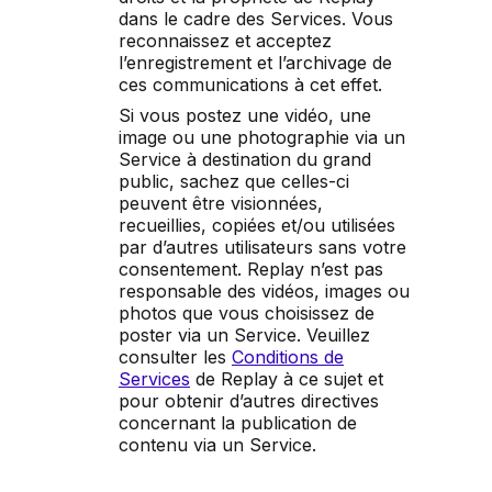
dans le cadre des Services. Vous
reconnaissez et acceptez
l’enregistrement et l’archivage de
ces communications à cet effet.
Si vous postez une vidéo, une
image ou une photographie via un
Service à destination du grand
public, sachez que celles-ci
peuvent être visionnées,
recueillies, copiées et/ou utilisées
par d’autres utilisateurs sans votre
consentement. Replay n’est pas
responsable des vidéos, images ou
photos que vous choisissez de
poster via un Service. Veuillez
consulter les
Conditions de
Services
de Replay à ce sujet et
pour obtenir d’autres directives
concernant la publication de
contenu via un Service.