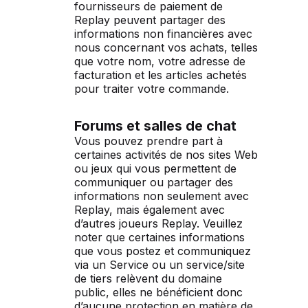
fournisseurs de paiement de
Replay peuvent partager des
informations non financières avec
nous concernant vos achats, telles
que votre nom, votre adresse de
facturation et les articles achetés
pour traiter votre commande.
Forums et salles de chat
Vous pouvez prendre part à
certaines activités de nos sites Web
ou jeux qui vous permettent de
communiquer ou partager des
informations non seulement avec
Replay, mais également avec
d’autres joueurs Replay. Veuillez
noter que certaines informations
que vous postez et communiquez
via un Service ou un service/site
de tiers relèvent du domaine
public, elles ne bénéficient donc
d’aucune protection en matière de