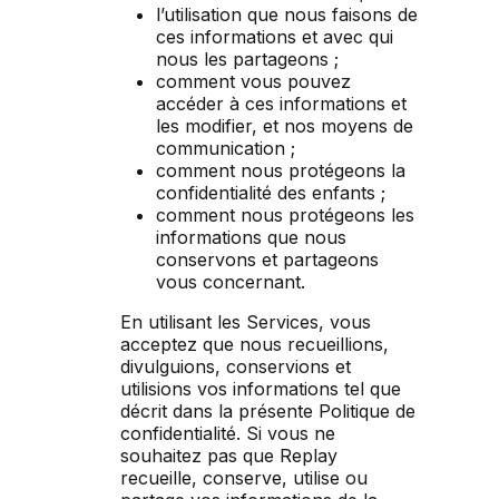
l’utilisation que nous faisons de
ces informations et avec qui
nous les partageons ;
comment vous pouvez
accéder à ces informations et
les modifier, et nos moyens de
communication ;
comment nous protégeons la
confidentialité des enfants ;
comment nous protégeons les
informations que nous
conservons et partageons
vous concernant.
En utilisant les Services, vous
acceptez que nous recueillions,
divulguions, conservions et
utilisions vos informations tel que
décrit dans la présente Politique de
confidentialité. Si vous ne
souhaitez pas que Replay
recueille, conserve, utilise ou