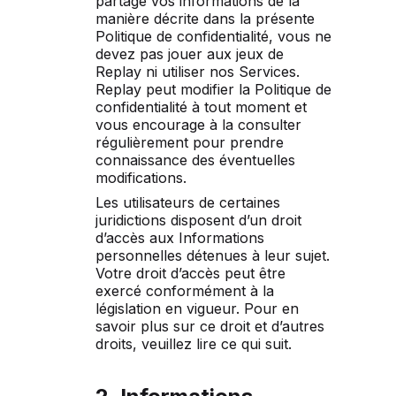
partage vos informations de la
manière décrite dans la présente
Politique de confidentialité, vous ne
devez pas jouer aux jeux de
Replay ni utiliser nos Services.
Replay peut modifier la Politique de
confidentialité à tout moment et
vous encourage à la consulter
régulièrement pour prendre
connaissance des éventuelles
modifications.
Les utilisateurs de certaines
juridictions disposent d’un droit
d’accès aux Informations
personnelles détenues à leur sujet.
Votre droit d’accès peut être
exercé conformément à la
législation en vigueur. Pour en
savoir plus sur ce droit et d’autres
droits, veuillez lire ce qui suit.