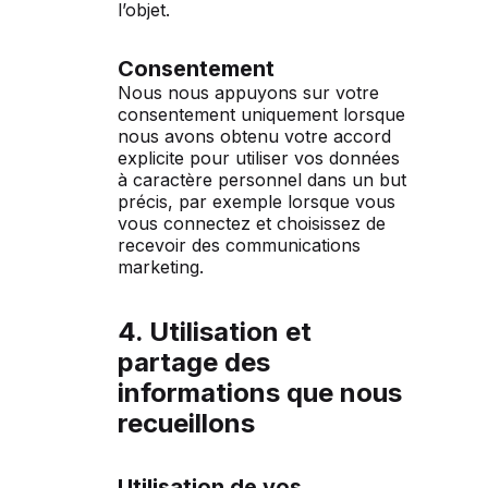
l’objet.
Consentement
Nous nous appuyons sur votre
consentement uniquement lorsque
nous avons obtenu votre accord
explicite pour utiliser vos données
à caractère personnel dans un but
précis, par exemple lorsque vous
vous connectez et choisissez de
recevoir des communications
marketing.
4. Utilisation et
partage des
informations que nous
recueillons
Utilisation de vos