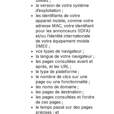
utilisez ;
la version de votre système
d’exploitation ;
les identifiants de votre
appareil mobile, comme votre
adresse MAC, votre identifiant
pour les annonceurs (IDFA)
et/ou l’identité internationale
de votre équipement mobile
(IMEI) ;
vos types de navigateur ;
la langue de votre navigateur ;
les pages consultées avant et
après, et les URL ;
le type de plateforme ;
le nombre de clics sur une
page ou une fonctionnalité ;
les noms de domaine ;
les pages de destination ;
les pages consultées et l’ordre
de ces pages ;
le temps passé sur des pages
précises ; et