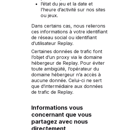
l’état du jeu et la date et
l’heure d’activité sur nos sites
ou jeux.
Dans certains cas, nous relierons
ces informations à votre identifiant
de réseau social ou identifiant
d’utilisateur Replay.
Certaines données de trafic font
l’objet d’un proxy via le domaine
hébergeur de Replay. Pour éviter
toute ambigüité, l’opérateur du
domaine hébergeur n’a accès à
aucune donnée. Celui-ci ne sert
que d’intermédiaire aux données
de trafic de Replay.
Informations vous
concernant que vous
partagez avec nous
directement