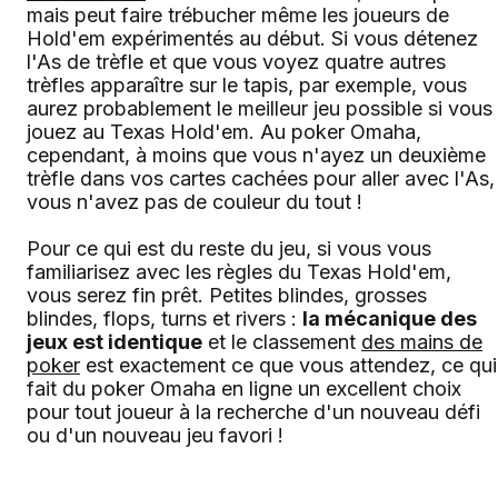
mais peut faire trébucher même les joueurs de
Hold'em expérimentés au début. Si vous détenez
l'As de trèfle et que vous voyez quatre autres
trèfles apparaître sur le tapis, par exemple, vous
aurez probablement le meilleur jeu possible si vous
jouez au Texas Hold'em. Au poker Omaha,
cependant, à moins que vous n'ayez un deuxième
trèfle dans vos cartes cachées pour aller avec l'As,
vous n'avez pas de couleur du tout !
Pour ce qui est du reste du jeu, si vous vous
familiarisez avec les règles du Texas Hold'em,
vous serez fin prêt. Petites blindes, grosses
blindes, flops, turns et rivers :
la mécanique des
jeux est identique
et le classement
des mains de
poker
est exactement ce que vous attendez, ce qui
fait du poker Omaha en ligne un excellent choix
pour tout joueur à la recherche d'un nouveau défi