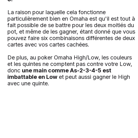
La raison pour laquelle cela fonctionne
particulièrement bien en Omaha est qu'il est tout à
fait possible de se battre pour les deux moitiés du
pot, et même de les gagner, étant donné que vous
pouvez faire six combinaisons différentes de deux
cartes avec vos cartes cachées.
De plus, au poker Omaha High/Low, les couleurs
et les quintes ne comptent pas contre votre Low,
donc
une main comme As-2-3-4-5 est
imbattable en Low
et peut aussi gagner le High