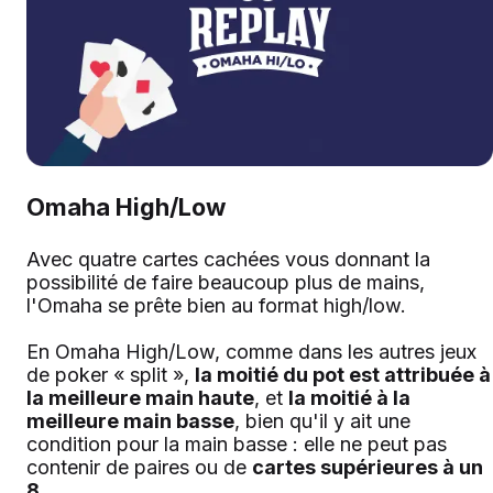
Omaha High/Low
Avec quatre cartes cachées vous donnant la
possibilité de faire beaucoup plus de mains,
l'Omaha se prête bien au format high/low.
En Omaha High/Low, comme dans les autres jeux
de poker « split »,
la moitié du pot est attribuée à
la meilleure main haute
, et
la moitié à la
meilleure main basse
, bien qu'il y ait une
condition pour la main basse : elle ne peut pas
contenir de paires ou de
cartes supérieures à un
8.