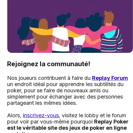
Rejoignez la communauté!
Nos joueurs contribuent à faire du
Replay Forum
un endroit idéal pour apprendre les subtilités du
poker, pour se faire de nouveaux amis ou
simplement pour échanger avec des personnes
partageant les mêmes idées.
Alors,
inscrivez-vous
, visitez le lobby et le forum
pour voir par vous-même pourquoi
Replay Poker
est le véritable site des jeux de poker en ligne