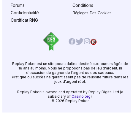
Forums
Conditions
Confidentialité
Réglages Des Cookies
Certificat RNG
Replay Poker est un site pour adultes destiné aux joueurs âgés de
18 ans au moins. Nous ne proposons pas de jeu d'argent, ni
d'occasion de gagner de l'argent ou des cadeaux.
Pratique ou succès ne garantissent pas de réussite future dans les
jeux d'argent réel.
Replay Poker is owned and operated by Replay Digital Ltd (a
subsidiary of
Casino.org
).
©
2026
Replay Poker