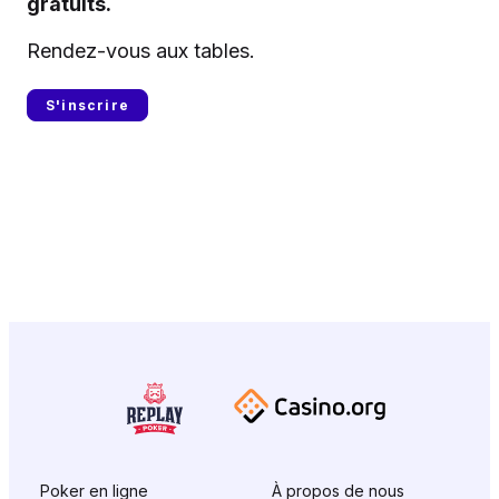
gratuits.
S'inscrire
Poker en ligne
À propos de nous