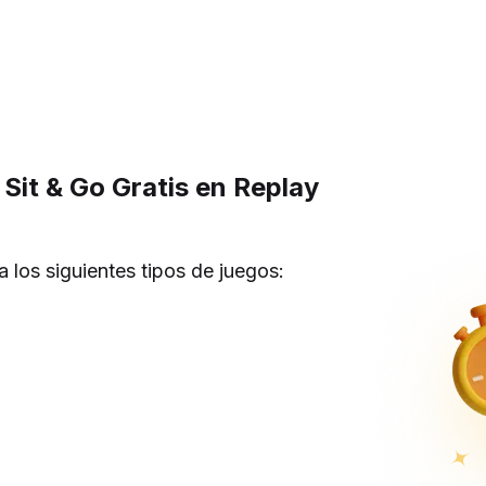
Sit & Go Gratis en Replay
 los siguientes tipos de juegos: