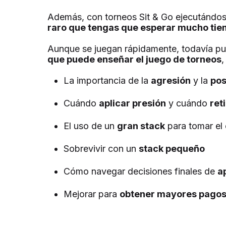
Además, con torneos Sit & Go ejecutándos
raro que tengas que esperar mucho ti
Aunque se juegan rápidamente, todavía p
que puede enseñar el juego de torneos
,
La importancia de la
agresión
y la
pos
Cuándo
aplicar presión
y cuándo
ret
El uso de un
gran stack
para tomar el 
Sobrevivir con un
stack pequeño
Cómo navegar decisiones finales de
a
Mejorar para
obtener mayores pago