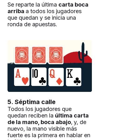
Se reparte la última
carta boca
arriba
a todos los jugadores
que quedan y se inicia una
ronda de apuestas.
5. Séptima calle
Todos los jugadores que
quedan reciben la
última carta
de la mano, boca abajo
,
y, de
nuevo, la mano visible más
fuerte es la primera en hablar en