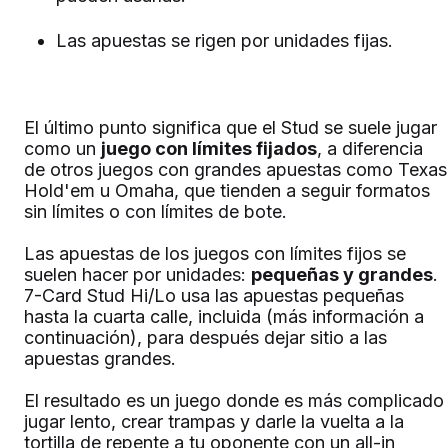
Las apuestas se rigen por unidades fijas.
El último punto significa que el Stud se suele jugar
como un
juego con límites fijados
, a diferencia
de otros juegos con grandes apuestas como Texas
Hold'em u Omaha, que tienden a seguir formatos
sin límites o con límites de bote.
Las apuestas de los juegos con límites fijos se
suelen hacer por unidades:
pequeñas y grandes
.
7-Card Stud Hi/Lo usa las apuestas pequeñas
hasta la cuarta calle, incluida (más información a
continuación), para después dejar sitio a las
apuestas grandes.
El resultado es un juego donde es más complicado
jugar lento, crear trampas y darle la vuelta a la
tortilla de repente a tu oponente con un
all-in