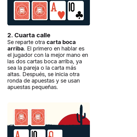
2. Cuarta calle
Se reparte otra
carta boca
arriba
. El primero en hablar es
el jugador con la mejor mano en
las dos cartas boca arriba, ya
sea la pareja o la carta más
altas. Después, se inicia otra
ronda de apuestas y se usan
apuestas pequeñas.