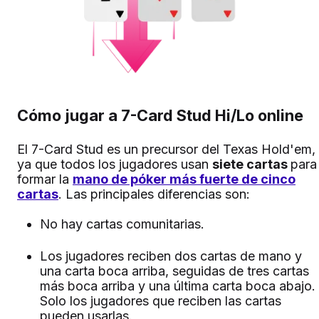
Cómo jugar a 7-Card Stud Hi/Lo online
El 7-Card Stud es un precursor del Texas Hold'em,
ya que todos los jugadores usan
siete cartas
para
formar la
mano de póker más fuerte de cinco
cartas
. Las principales diferencias son:
No hay cartas comunitarias.
Los jugadores reciben dos cartas de mano y
una carta boca arriba, seguidas de tres cartas
más boca arriba y una última carta boca abajo.
Solo los jugadores que reciben las cartas
pueden usarlas.