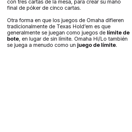
con tres cartas de la mesa, para crear su mano
final de póker de cinco cartas.
Otra forma en que los juegos de Omaha difieren
tradicionalmente de Texas Hold’em es que
generalmente se juegan como juegos de
límite de
bote
, en lugar de sin límite. Omaha Hi/Lo también
se juega a menudo como un
juego de límite
.