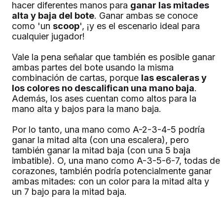
hacer diferentes manos para
ganar las mitades
alta y baja del bote
. Ganar ambas se conoce
como 'un
scoop
', ¡y es el escenario ideal para
cualquier jugador!
Vale la pena señalar que también es posible ganar
ambas partes del bote usando la misma
combinación de cartas, porque
las escaleras y
los colores no descalifican una mano baja
.
Además, los ases cuentan como altos para la
mano alta y bajos para la mano baja.
Por lo tanto, una mano como A-2-3-4-5 podría
ganar la mitad alta (con una escalera), pero
también ganar la mitad baja (con una 5 baja
imbatible). O, una mano como A-3-5-6-7, todas de
corazones, también podría potencialmente ganar
ambas mitades: con un color para la mitad alta y