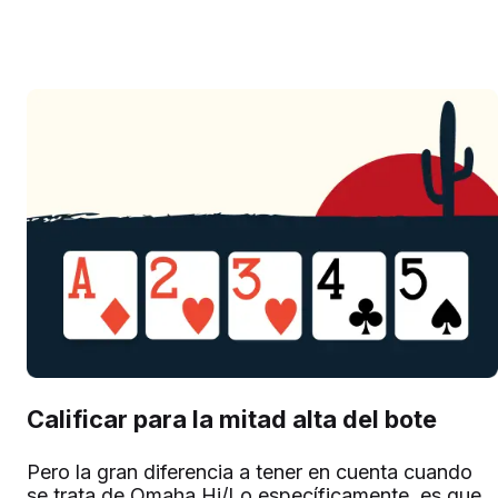
Calificar para la mitad alta del bote
Pero la gran diferencia a tener en cuenta cuando
se trata de Omaha Hi/Lo específicamente, es que