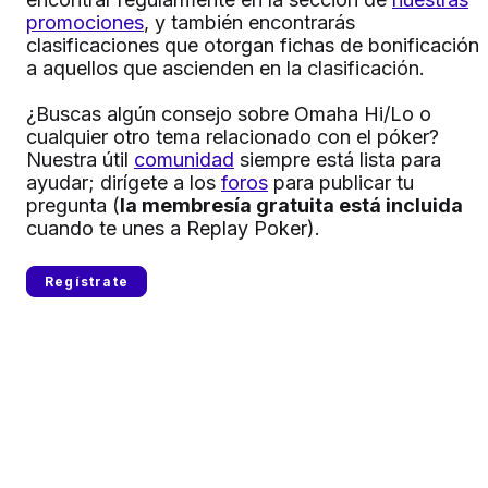
promociones
, y también encontrarás
clasificaciones que otorgan fichas de bonificación
a aquellos que ascienden en la clasificación.
¿Buscas algún consejo sobre Omaha Hi/Lo o
cualquier otro tema relacionado con el póker?
Nuestra útil
comunidad
siempre está lista para
ayudar; dirígete a los
foros
para publicar tu
pregunta (
la membresía gratuita está incluida
Regístrate