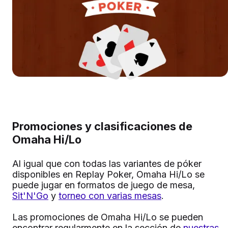
Promociones y clasificaciones de
Omaha Hi/Lo
Al igual que con todas las variantes de póker
disponibles en Replay Poker, Omaha Hi/Lo se
puede jugar en formatos de juego de mesa,
Sit'N'Go
y
torneo con varias mesas
.
Las promociones de Omaha Hi/Lo se pueden
encontrar regularmente en la sección de
nuestras