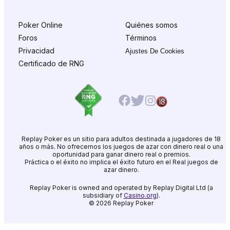
Poker Online
Quiénes somos
Foros
Términos
Privacidad
Ajustes De Cookies
Certificado de RNG
Replay Poker es un sitio para adultos destinada a jugadores de 18
años o más. No ofrecemos los juegos de azar con dinero real o una
oportunidad para ganar dinero real o premios.
Práctica o el éxito no implica el éxito futuro en el Real juegos de
azar dinero.
Replay Poker is owned and operated by Replay Digital Ltd (a
subsidiary of
Casino.org
).
©
2026
Replay Poker