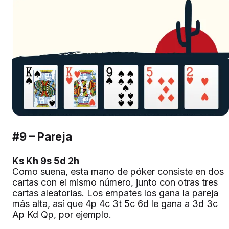
Ks Kh 9s 5d 2h
Como suena, esta mano de póker consiste en dos
cartas con el mismo número, junto con otras tres
cartas aleatorias. Los empates los gana la pareja
más alta, así que 4p 4c 3t 5c 6d le gana a 3d 3c
Ap Kd Qp, por ejemplo.