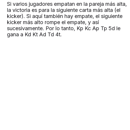
Si varios jugadores empatan en la pareja más alta,
la victoria es para la siguiente carta más alta (el
kicker). Si aquí también hay empate, el siguiente
kicker más alto rompe el empate, y así
sucesivamente. Por lo tanto, Kp Kc Ap Tp 5d le