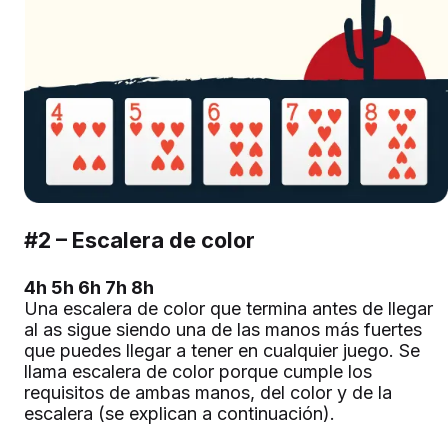
4h 5h 6h 7h 8h
Una escalera de color que termina antes de llegar
al as sigue siendo una de las manos más fuertes
que puedes llegar a tener en cualquier juego. Se
llama escalera de color porque cumple los
requisitos de ambas manos, del color y de la