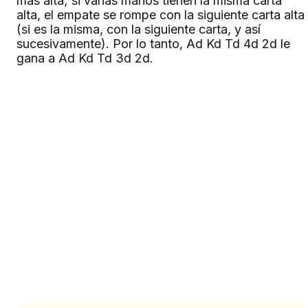
más alta; si varias manos tienen la misma carta
alta, el empate se rompe con la siguiente carta alta
(si es la misma, con la siguiente carta, y así
sucesivamente). Por lo tanto, Ad Kd Td 4d 2d le