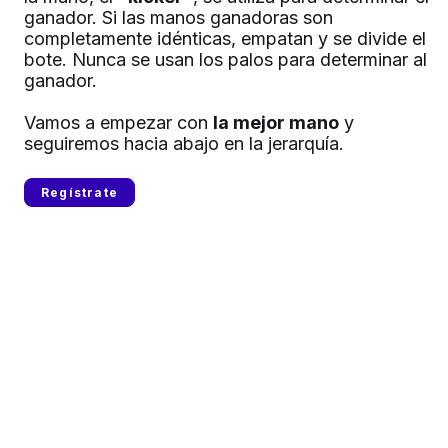
ganador. Si las manos ganadoras son
completamente idénticas, empatan y se divide el
bote. Nunca se usan los palos para determinar al
ganador.
Vamos a empezar con
la mejor mano
y
Regístrate