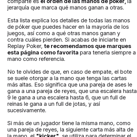
comparte es
el orden de las manos de póker,
la
jerarquía que marca qué manos ganan a otras.
Esta lista explica los detalles de todas las manos
de póker que puedes hacer en la mayoría de los
juegos, así como a qué otras manos ganan y
contra cuáles pierden. Si acabas de iniciarte en
Replay Poker,
te recomendamos que marques
esta página como favorita
para tenerla siempre a
mano como referencia.
No te olvides de que, en caso de empate, el bote
se suele otorgar a la mano que tenga las cartas
más altas. Eso significa que una pareja de ases le
gana a una pareja de reyes, que una escalera hasta
9 le gana a una escalera hasta 6, que un full de
reinas le gana a un full de jotas, y así
sucesivamente.
Si más de un jugador tiene la misma mano, como
una pareja de reyes, la siguiente carta más alta de
la mano, el
"kicker"
, se utiliza para determinar el