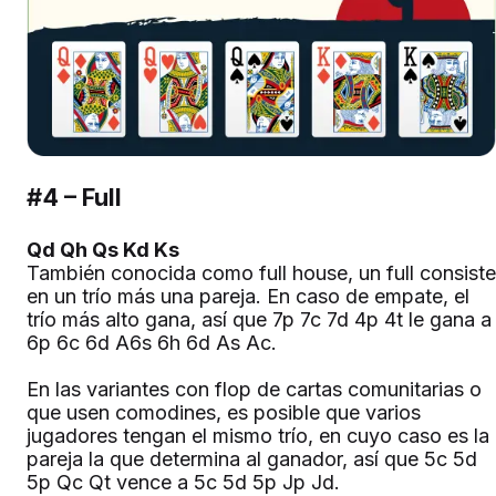
Qd Qh Qs Kd Ks
También conocida como full house, un full consiste
en un trío más una pareja. En caso de empate, el
trío más alto gana, así que 7p 7c 7d 4p 4t le gana a
6p 6c 6d A6s 6h 6d As Ac.
En las variantes con flop de cartas comunitarias o
que usen comodines, es posible que varios
jugadores tengan el mismo trío, en cuyo caso es la
pareja la que determina al ganador, así que 5c 5d