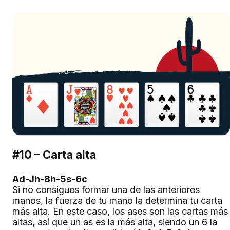
Ad-Jh-8h-5s-6c
Si no consigues formar una de las anteriores
manos, la fuerza de tu mano la determina tu carta
más alta. En este caso, los ases son las cartas más
altas, así que un as es la más alta, siendo un 6 la