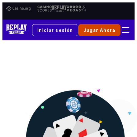
Casino.org
Casino
Replay
Vital
Scores
Poker
Vegas
Iniciar sesión
Jugar Ahora