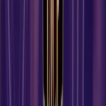
los altibajos de cada ronda de juego.
Variedad de opciones de apuesta:
Con una amplia
gama de opciones de apuestas disponibles, puedes
adaptar tu estrategia a tus preferencias y aumentar
potencialmente tus posibilidades de ganar.
Resumen estadístico
El resumen estadístico que encontrarás aquí te dará una idea de
la probabilidad de las diferentes apuestas junto con sus pagos.
Puedes utilizarlo para encontrar apuestas que se ajusten más a
tus preferencias y estilo de juego. Ten en cuenta que el rango
de pagos puede verse afectado por los multiplicadores de
ganancias, que estarán ligados a resultados específicos.
Resultado
Probabilidades
Pagos
3
0,46%
149:1 a 999:1
4
1,39%
49:1 a 499:1
5
2,78%
24:1 a 249:1
6
4,63%
14:1 a 99:1
7
6,94%
9:1 a 99:1
8
9,72%
6:1 a 49:1