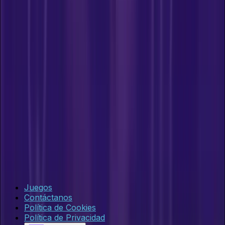
¿Qué es la función "Bet on All"?
¿Cuál es el RTP y la ventaja de la casa?
¿Es un juego de ritmo rápido?
Los detalles de los bonos de casino que aparecen en
nuestra web pueden haber variado con respecto a las
ofertas disponibles en los casinos afiliados.
Recomendamos a los usuarios que revisen los términos
y condiciones de cualquier bono directamente con el
casino correspondiente antes de participar. No nos
responsabilizamos de las posibles discrepancias entre la
información que ofrecemos y las ofertas de los casinos.
©
2026
CasinoScores
Juegos
Contáctanos
Política de Cookies
Política de Privacidad