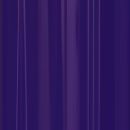
informadas durante tu juego. Su uso es totalmente gratuito y
ofrecen periodos de tiempo que puedes personalizar para
obtener una mejor visión general de las posibilidades
disponibles en Lightning Dice. Te aconsejamos que lo
aproveches al máximo para que puedas adelantarte a la hora de
jugar a tus juegos de casino favoritos.
FAQ
s
Lightning
Dice
¿Qué es Lightning Dice?
¿Cómo funcionan los Lightning Multipliers?
¿Cuáles son las principales opciones de apuesta?