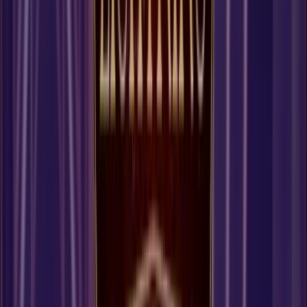
Lightning Dice
Lightning Dice aporta un nuevo giro al clásico juego de dados
incorporando una dinámica de juego e impresionantes
multiplicadores de ganancias. Este juego de mesa de casino en
vivo ofrece a los jugadores la emoción de tirar los dados
combinada con funciones de bono que ofrecen la posibilidad de
obtener pagos masivos. Tanto si eres un jugador experimentado
como si eres nuevo en el juego, Lightning Dice ofrece una
experiencia única y atractiva que combina emoción y estrategia
a la perfección.
Cómo jugar a Lightning Dice
Empezar a jugar a Lightning Dice es simple y fácil. Aquí tienes
una guía paso a paso que te ayudará a sumergirte en el juego:
Realiza tu apuesta
: Empieza seleccionando la
cantidad que deseas apostar. La interfaz de
apuestas te permite colocar tus fichas en varios