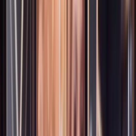
Bet Trackers
Juegos de casino gratis
Casinos Online
Política de Cookies
Política de Privacidad
Contáctanos
Español
Al hacer clic en "Aceptar todas las cookies", aceptas el
almacenamiento de cookies en tu dispositivo para mejorar la
navegación del sitio, analizar el uso del sitio y ayudar en
nuestros esfuerzos de marketing.
Política de Cookies
Declina
Aceptar Cookies
Live
Lightning