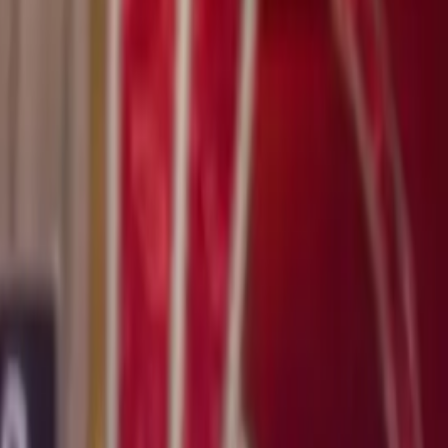
tio, analizar el uso del sitio y ayudar en nuestros esfuerzos de
en vivo,