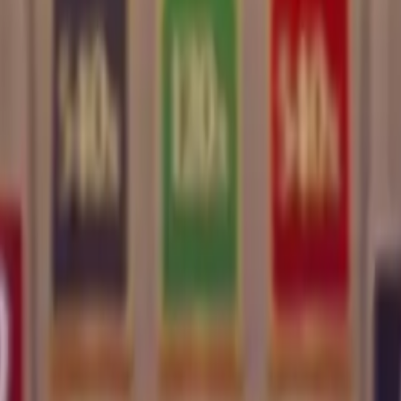
iento de cookies en tu dispositivo para mejorar la navegación del si
te
Transmisión 