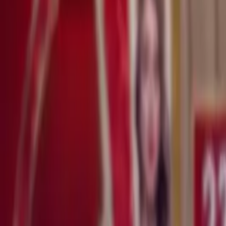
Bet Trackers
Juegos de casino gratis
Casinos Online
Política de Cookies
Política de Privacidad
Contáctanos
Español
Al hacer clic en "Aceptar todas las cookies", aceptas el almacenam
marketing.
Política de Cookies
Declina
Aceptar Cookies
Live
Fortune Roulet