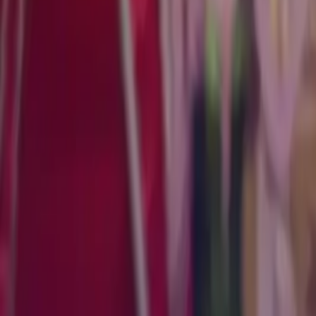
Hace 1 hora
Hace 6 horas
Hace 12 horas
Hace 24 horas
Hace 48 horas
Hace 72 horas
Periodo de Tiempo Seleccionado ›
Hace 10 minutos
Hace 30 minutos
Hace 1 hora
Hace 6 horas
Hace 12 horas
Hace 24 horas
Hace 48 horas
Hace 72 horas