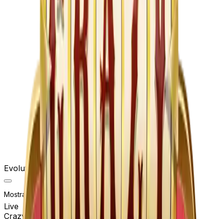
Flip
Transmisi
en vivo,
Ganancias &
Resultados
Evolution
Mostrar Stream
Live
Crazy Coin Flip
Transmisión en vivo, Ganancias &