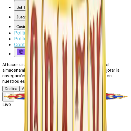
Bet Trackers
Juegos de casino gratis
Casinos Online
Política de Cookies
Política de Privacidad
Contáctanos
Español
Al hacer clic en "Aceptar todas las cookies", aceptas el
almacenamiento de cookies en tu dispositivo para mejorar la
navegación del sitio, analizar el uso del sitio y ayudar en
nuestros esfuerzos de marketing.
Política de Cookies
Declina
Aceptar Cookies
Live
Crazy Coin