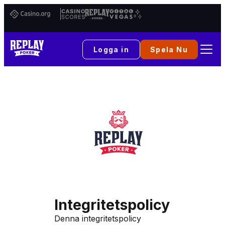
Casino.org
Casino
Replay
Vital
Scores
Poker
Vegas
Logga in
Spela Nu
Integritetspolicy
Denna integritetspolicy