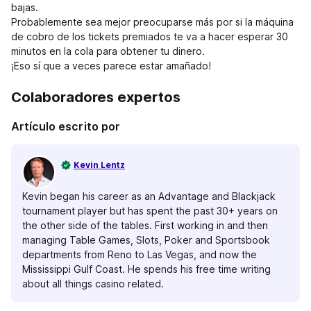
bajas.
Probablemente sea mejor preocuparse más por si la máquina
de cobro de los tickets premiados te va a hacer esperar 30
minutos en la cola para obtener tu dinero.
¡Eso sí que a veces parece estar amañado!
Colaboradores expertos
Artículo escrito por
Kevin Lentz
Kevin began his career as an Advantage and Blackjack
tournament player but has spent the past 30+ years on
the other side of the tables. First working in and then
managing Table Games, Slots, Poker and Sportsbook
departments from Reno to Las Vegas, and now the
Mississippi Gulf Coast. He spends his free time writing
about all things casino related.