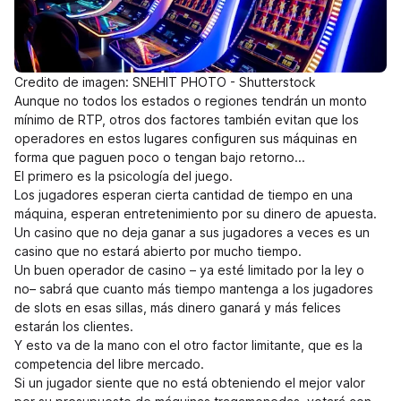
Credito de imagen: SNEHIT PHOTO - Shutterstock
Aunque no todos los estados o regiones tendrán un monto
mínimo de RTP, otros dos factores también evitan que los
operadores en estos lugares configuren sus máquinas en
forma que paguen poco o tengan bajo retorno...
El primero es la psicología del juego.
Los jugadores esperan cierta cantidad de tiempo en una
máquina, esperan entretenimiento por su dinero de apuesta.
Un casino que no deja ganar a sus jugadores a veces es un
casino que no estará abierto por mucho tiempo.
Un buen operador de casino – ya esté limitado por la ley o
no– sabrá que cuanto más tiempo mantenga a los jugadores
de slots en esas sillas, más dinero ganará y más felices
estarán los clientes.
Y esto va de la mano con el otro factor limitante, que es la
competencia del libre mercado.
Si un jugador siente que no está obteniendo el mejor valor