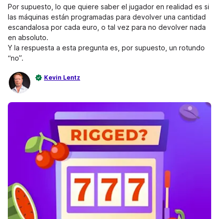
Por supuesto, lo que quiere saber el jugador en realidad es si
las máquinas están programadas para devolver una cantidad
escandalosa por cada euro, o tal vez para no devolver nada
en absoluto.
Y la respuesta a esta pregunta es, por supuesto, un rotundo
“no”.
Kevin Lentz