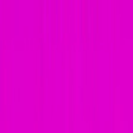
Qual è l'RTP di Sweet Bonanza Candyland?
Sweet Bonanza Candyland è adatto ai principianti?
Di cosa avete bisogno per iniziare a giocare a Sweet Bonanza
Candyland?
C'è un modo per ottenere un vantaggio strategico giocando a Sweet
Bonanza Candyland?
Bet Tracker
Risultati Della Tua Strategia
CasinoScores ti permette di impostare la tua strategia di
scommessa e mostra i risultati in tempo reale. Le
selezioni verranno memorizzate per le tue future visite.