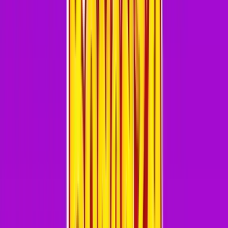
Stake Crash
Statistiche di Stake Crash in tempo reale: cronologia dei crash
point, distribuzione dei moltiplicatori e analisi delle sessioni del
crash game provably fair di Stake.
Vedi
MONOPOLY Roll 'em Live
Statistiche dal vivo di MONOPOLY Roll 'em per tracciare ogni
lancio del gioco di dadi MONOPOLY di Evolution.
Vedi
Gates of Olympus Roulette
Statistiche di Gates of Olympus Roulette in tempo reale:
cronologia dei round, frequenza dei Lucky Number, attivazioni
del bonus e moltiplicatori piu alti.
Vedi