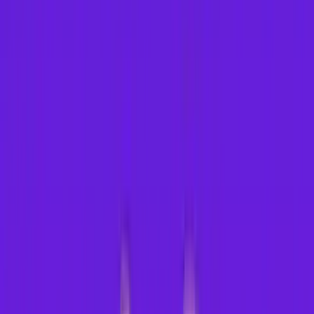
Bonanza
Candyland
Str
dal Vivo,
Vincite &
Risultati
Pragmatic Play