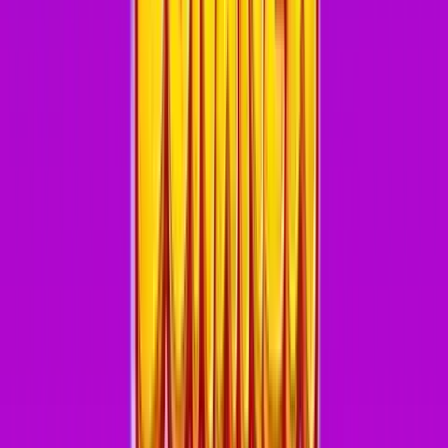
Sweet Bonanza
Candyland
Statistiche e Video
in Diretta
Sweet Bonanza Candyland offre un'avventura visivamente ricca,
a tema caramelle, che combina il brivido del gioco in tempo reale
con la comodità del gioco online. Il nostro feed video in diretta
porta l'azione del gioco direttamente a voi, permettendovi di