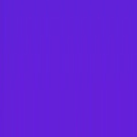
Bet Trackers
Giochi di casinò gratis
Casino Online
Cookie Policy
Politica Privacy
Contattaci
Italiano
Cliccando su "Accetta tutti i cookie", accetti l'archiviazione dei
cookie sul tuo dispositivo per migliorare la navigazione del sito,
analizzare l'utilizzo del sito e supportare i nostri sforzi di
marketing.
Politica sui Cookies
Declina
Accetta Cookies
Live
Sweet