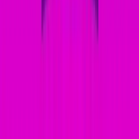
Sweet Spins è la funzione bonus con il potenziale di vincita
maggiore.
Suggerimenti per i Principianti
In teoria, si potrebbero coprire tutte le probabilità ad ogni giro,
ma si rischia di esaurire molto rapidamente il proprio bankroll,
poiché non è una strategia in grado di garantire un profitto. Una
buona opzione di scommessa è quella di puntare su tutte e tre le
funzioni bonus, ma senza il Boost per il bonus Sugar Bomb; e sul
numero uno. Questa copertura combinata assicura che si giochi
se una delle funzioni bonus si verifica, oltre a offrire un'alta
probabilità di vincita con la copertura del numero 1.
FAQ
s
Sweet
Bonanza
Candyland