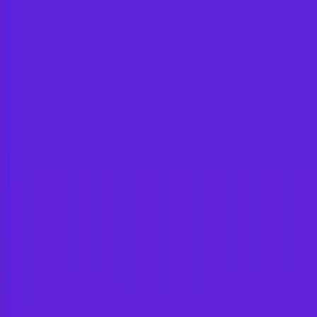
Toggle Menu
Casino
Scores
Giochi
Casino
Scores
by
Casino.org
Inizio
Giochi
Crazy Time
Crazy Time A
Mega Fire Blaze Roulette
NEW
MONOPOLY Roll 'em
Stake Crash
MONOPOLY Big Baller
Lightning Storm
MONOPOLY Live
Vedi Tutti Giochi
Grandi Vincite