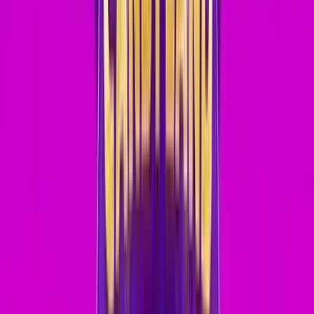
con diversi
x5, x10, x25,
Bubble
premi, tra cui i
3
o attiva un
Surprise
simboli Candy
bonus
Drop e Sweet
Spins.
Scegli una
caramella e segui
il suo viaggio
attraverso un
Candy Drop
labirinto,
2
Fino a x1000
raccogliendo
moltiplicatori fino
a un massimo di
x1000.
Si riferisce ad
uno rullo di slot
Il potenziale
6x5 con il
più alto, varia
Sweet Spins
potenziale di
1
a seconda
vincita maggiore,
dei
soprattutto con i
giri/simboli
rulli rotanti.