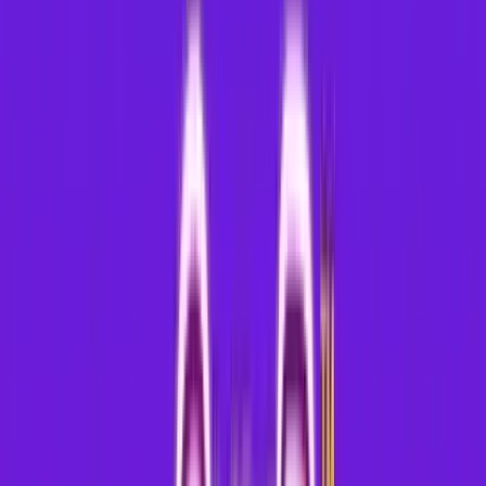
Mostra Stream
Ricevi avvisi grandi vincite
Ultime Giocate
Live
Sweet Bonanza Candyland
Stream dal Vivo, Vincite &
Risultati
Pragmatic Play
Mostra Stream
Ricevi avvisi grandi vincite
Selezione Lasso Di Tempo ›
Ultime 1 ora
Ultime 6 ore
Ultime 12 ore