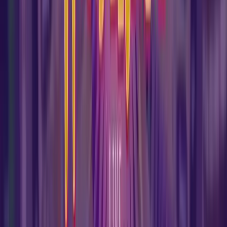
Gates of Olympus Roulette
Statistiche di Gates of Olympus Roulette in tempo reale:
cronologia dei round, frequenza dei Lucky Number, attivazioni
del bonus e moltiplicatori piu alti.
Vedi