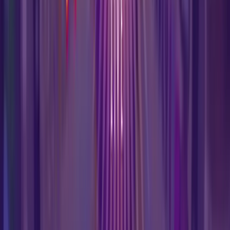
Adventures Beyond
Wonderland
Se avete sempre desiderato sbirciare dietro lo specchio, questa
è la vostra occasione per tuffarvi nello stravagante mondo di
Alice con Adventures Beyond Wonderland. Questo gioco con
croupier dal vivo di Playtech permette ai giocatori di incontrare
virtualmente il Cappellaio Matto, Alice, il Bianconiglio e altri folli
personaggi, ma anche di vincere premi in denaro.