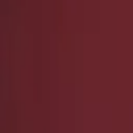
GIOCHI TRACCIATI
Live
Evolution
Live
Evolution
Live