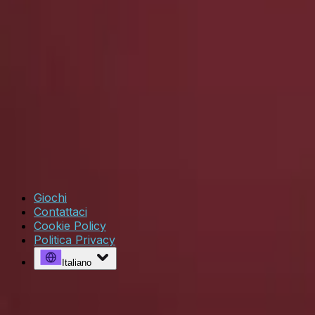
Pragmatic Play
Live
Stake
I dettagli dei bonus elencati sul nostro sito web possono esse
di ogni bonus presso i rispettivi casinò prima di inziare a
a quelle fornite dagli altri casinò.
©
2026
CasinoScores
Giochi
Contattaci
Cookie Policy
Politica Privacy
Italiano
Casino.org