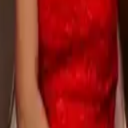
kie sul tuo dispositivo per migliorare la navigazione del sito, analizzar
cite
arat Grandi Vi