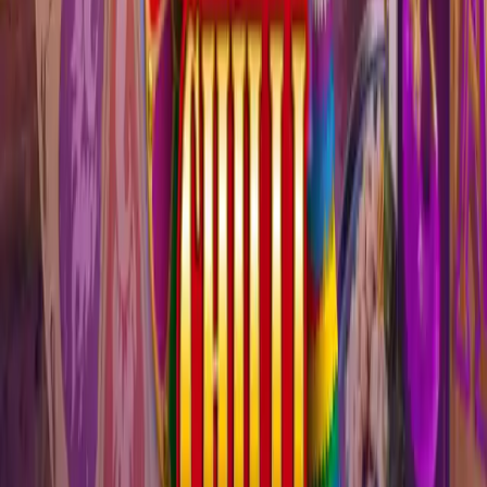
Megaways machine di Big Time Gaming nel live game studio,
aggiungendo funzioni divertenti come Piñatas e Gamble Wheels.
Unisciti agli altri giocatori e gioca a questa bellissima video slot
insieme ai croupier di Evolution per battere il banco!
Gioco base e Free Spins
Il gioco presenta una slot machine con sei rulli e un secondo rullo
orizzontale collocato in basso allo schermo, che può contenere
simboli 'WILD'. Questi permettono di aumentare le possibilità di
vincita, proprio come la versione originale del gioco.
Free Spins
Proprio come nella versione originale del gioco, anche in Extra
Chilli Epic Spins si raccolgono le lettere H, O e T per accedere al
round degli 8 free spins. Questi possono riservare moltiplicatori
aggiuntivi o altri 8 free spins. Tutti i moltiplicatori del gioco base
vengono trasferiti al round free spins, permettendo al giocatore
di ottenere vincite ancor più elevate.