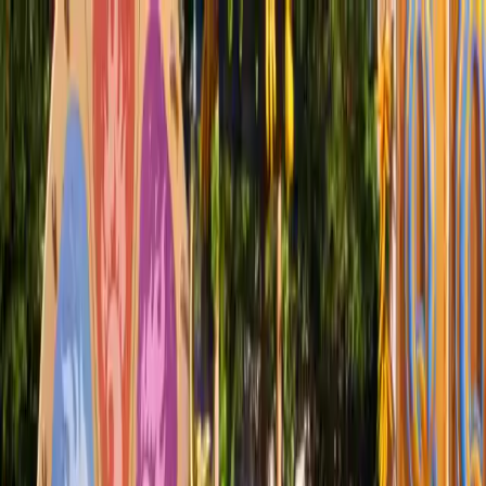
Toggle Menu
Casino
Scores
Giochi
Casino
Scores
by
Casino.org
Inizio
Giochi
Crazy Time
Crazy Time A
Mega Fire Blaze Roulette
NEW
MONOPOLY Roll 'em
Stake Crash
MONOPOLY Big Baller
Lightning Storm
MONOPOLY Live
Vedi Tutti Giochi
Grandi Vincite