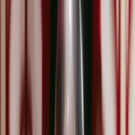
Bo
Stream dal
Vivo, Vincite
& Risultati
Evolution
Mostra Stream
Ultime Giocate
Live
Super Sic Bo
Stream dal Vivo, Vincite & Risultati