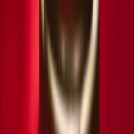
l'andamento del gioco e se ci sono tendenze o numeri hot.
La probabilità che si riflette nelle quote fornisce solo un'idea
della probabilità matematica di ogni risultato, quindi è
fondamentale ottenere le statistiche sul gioco reale. Questo può
cambiare da una sessione all'altra, ma i tracker live forniscono i
risultati più recenti e possono visualizzare i valori storici nel
periodo di tempo selezionato.
La possibilità di visualizzare l'intera serie di dati per ogni
possibile risultato assicura che si disponga di informazioni
accurate prima di piazzare la scommessa.
Il payout è uno dei fattori per stabilire una strategia, ma la
comprensione dell'RTP completa il quadro. A causa dell'ampia
scelta di scommesse che possono essere piazzate, il margine
del banco è estremamente variabile. La tabella seguente
fornisce un'analisi dell'RTP per ogni scommessa:
Scommessa
RTP
Piccola
97.22%
Grande
97.22%
Dispari
97.22%
Pari
97.22%