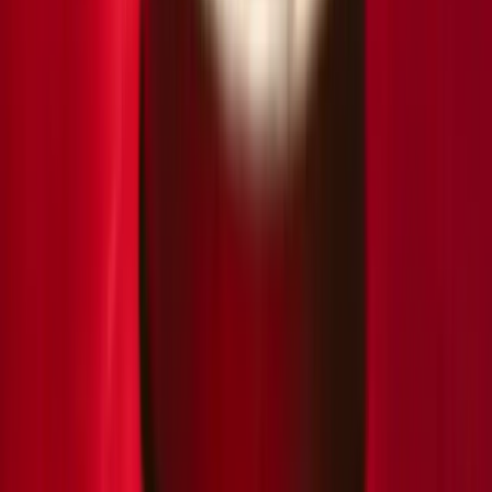
Totale 4 o 17
70.83%
Totale 5 o 16
58.33%
Totale 6 o 15
74.07%
Totale 7 o 14
90.28%
Totale 8 o 13
87.50%
Totale 9 o 12
81.02%
Totale 10 o 11
87.50%
Tripla (specifica)
69.91%
Qualsiasi Tripla
86.11%
Doppia
66.67%
Singola
92.13%
Come si gioca a Super Sic Bo
Prima di lanciarvi in un round di Super Sic Bo Live, dovete capire
come funziona il gioco. Seguite la guida qui sotto per vedere
come funziona il gioco.
Il dealer ha tre dadi a sei facce in una cupola di