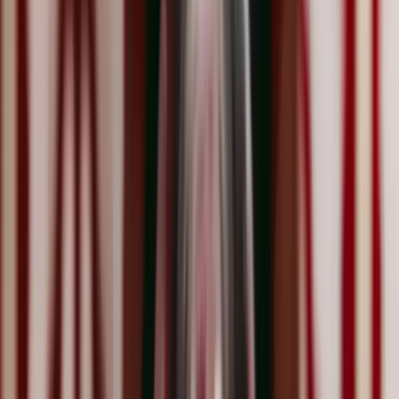
Evolution
Mostra Stream
Selezione Lasso Di Tempo ›
Ultime 1 ora
Ultime 6 ore
Ultime 12 ore
Ultime 24 ore
Ultime 48 ore
Ultime 72 ore
Selezione Lasso Di Tempo ›
Ultime 1 ora
Ultime 6 ore
Ultime 12 ore
Ultime 24 ore
Ultime 48 ore
Ultime 72 ore