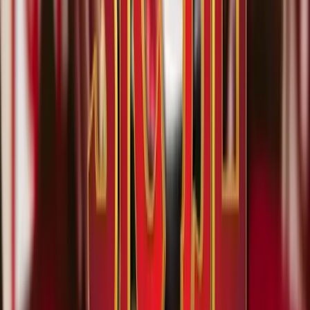
Super Sic Bo Live
Super Sic Bo è uno dei giochi più popolari di Evolution Gaming
che utilizza lanci di dadi dal vivo e fantastici moltiplicatori.
Super Sic Bo Live Video Feed
Prima di scommettere denaro in Super Sic Bo Live, assicuratevi
che sia il gioco giusto per voi. CasinoScores è il posto migliore
per guardare il gioco in diretta senza dover accedere a nessun
sito o effettuare un deposito in un casinò online.