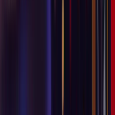
Roulette
Strea
dal Vivo,
Vincite &
Risultati
Evolution
Mostra Stream