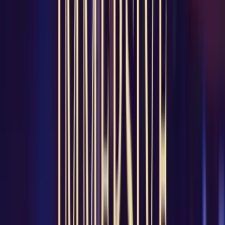
Ultimi giochi aggiunti a CasinoScores
Mega Fire Blaze Roulette
Statistiche dal vivo di Mega Fire Blaze Roulette per tracciare ogni
giro del gioco di roulette di Playtech.
Vedi
Stake Crash