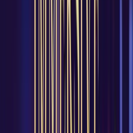
Statistiche di Stake Crash in tempo reale: cronologia dei crash
point, distribuzione dei moltiplicatori e analisi delle sessioni del
crash game provably fair di Stake.
Vedi
MONOPOLY Roll 'em Live
Statistiche dal vivo di MONOPOLY Roll 'em per tracciare ogni
lancio del gioco di dadi MONOPOLY di Evolution.
Vedi
Gates of Olympus Roulette
Statistiche di Gates of Olympus Roulette in tempo reale:
cronologia dei round, frequenza dei Lucky Number, attivazioni
del bonus e moltiplicatori piu alti.
Vedi