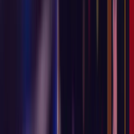
Ultime 24 ore
Ultime 48 ore
Ultime 72 ore