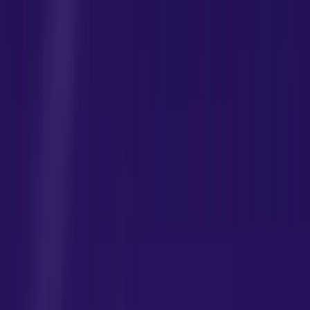
frequenza dei risultati di queste selezioni di numeri.
Dettagli Riga
La sezione Dettagli Riga si riferisce a scommesse che coprono
una dozzina di numeri alla volta. Qui puoi vedere la frequenza di
successo di queste scommesse, denominate 1a, 2a e 3a dozzina.
1a Dozzina – la palla deve colpire uno dei numeri
tra 1 e 12
2a Dozzina – la palla deve colpire uno dei numeri
tra 13 3 24
3a Dozzina – La palla deve colpire uno dei numeri
tra 25 e 36
Dettagli Colonna
Le colonne in un gioco di Roulette si riferiscono alle tre lunghe
colonne sul tavolo che sono composte da 12 numeri ciascuna.
Questa sezione mostra la percentuale di successo su ciascuna
delle tre colonne. Le tre colonne sono: