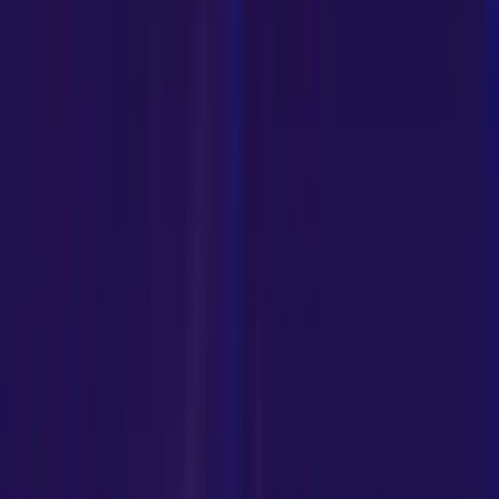
Dispari/Pari – 1:1
Rosso/Nero – 1:1-1-18 o 19-36 a metà – 1:1
Percentuale Ritorno al Giocatore:
Varia da 97.2% a 97.3%.
Regole Immersive Roulette
L'obiettivo del gioco è di prevedere il numero o la selezione di
numeri sulla ruota della roulette su cui la pallina atterrerà dopo
aver girato. Sulla ruota della roulette vedrai i numeri da 1 a 36, ​​
divisi in sezioni rosse e nere in ordine alternato. C'è anche un
unico zero verde sulla ruota.
Dopo che tutti i giocatori hanno piazzato le loro scommesse, il
dealer inizierà a girare la ruota con la pallina della roulette che
viene fatta girare nella direzione opposta all'interno della ruota.
Una volta che la pallina si posiziona su una delle sezioni, le
vincite verranno annunciate e pagate. Vinci se sei riuscito a
scommettere sul numero o sulla selezione di numeri su cui è
atterrata la pallina.
Una volta che il round è finito, il processo viene ripetuto.