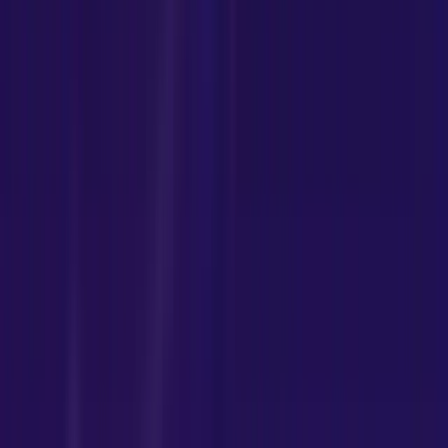
Sulle Nostre
Statistiche
Stai cercando le ultime statistiche e i risultati del gioco live di
Immersive Roulette di Evolution Gaming? Potrai trovare tutto
questo ed altre informazioni di cui hai bisogno proprio qui.
Cronologia Giocate
Questa sezione è dedicata alla cronologia dei round del gioco,
fornendoti tutte le informazioni rilevanti come il risultato del
round, il banco e il tipo di numero. Puoi anche ordinare in base al
giorno/ora in cui il round è terminato e puoi guardare centinaia di
round già giocati.
Temperatura
La sezione Temperatura offre una panoramica di quali numeri