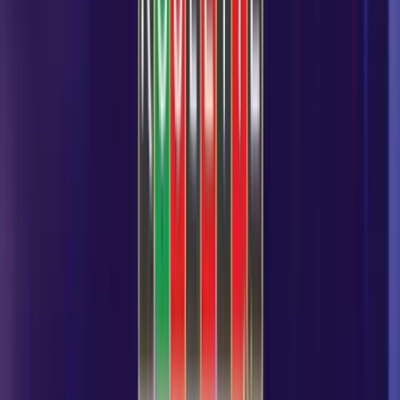
Su Immersive
Roulette
Immersive Roulette è una prima mondiale di Evolution Gaming ed