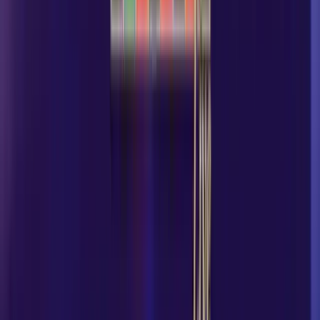
è un gioco unico, di alta qualità che attira l'attenzione dei
giocatori di Roulette di tutto il mondo. Il gioco è stato persino
premiato come Gioco dell'Anno da EGR nel 2014 dopo essere
stato lanciato nel 2013. Fondamentalmente il gioco funziona
proprio come la roulette europea standard, la differenza qui è il
modo in cui viene presentata ed è ciò che attrae i giocatori fin
dall'inizio. Vedrai una vista Full HD della ruota della roulette con
200 fotogrammi al secondo da più angolazioni e primi piani del
presentatore. Quando la ruota si ferma, vedrai una riproduzione
al rallentatore del giro, che sicuramente aggiunge intensità al
gioco.
Visita i nostri casinò più votati Immersive Roulette
Specifiche Del Gioco
Abbiamo creato una panoramica di tutte le caratteristiche e le
specifiche che puoi trovare nel gioco Immersive Roulette di
Evolution Gaming.
Prospettive Uniche con Camere Multiple
Replay del Round in Slow Motion
Gioco dell'Anno per EGR nel 2014