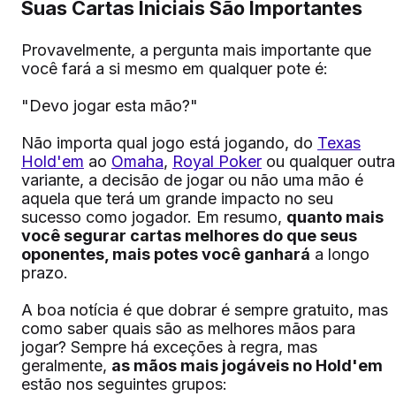
Provavelmente, a pergunta mais importante que
você fará a si mesmo em qualquer pote é:
"Devo jogar esta mão?"
Não importa qual jogo está jogando, do
Texas
Hold'em
ao
Omaha
,
Royal Poker
ou qualquer outra
variante, a decisão de jogar ou não uma mão é
aquela que terá um grande impacto no seu
sucesso como jogador. Em resumo,
quanto mais
você segurar cartas melhores do que seus
oponentes, mais potes você ganhará
a longo
prazo.
A boa notícia é que dobrar é sempre gratuito, mas
como saber quais são as melhores mãos para
jogar? Sempre há exceções à regra, mas
geralmente,
as mãos mais jogáveis no Hold'em
estão nos seguintes grupos: