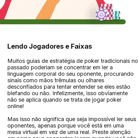
Muitos guias de estratégia de poker tradicionais no
passado poderiam se concentrar em ler a
linguagem corporal do seu oponente, procurando
sinais como mãos trêmulas ou olhares
desconfiados para tentar entender se eles estão
blefando ou não. Infelizmente, isso obviamente
não se aplica quando se trata de jogar poker
online!
Mas isso não significa que seja impossível ler seus
oponentes, apenas porque você está em uma
mesa virtual em vez de uma real. Preste atenção