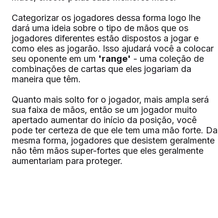
Categorizar os jogadores dessa forma logo lhe
dará uma ideia sobre o tipo de mãos que os
jogadores diferentes estão dispostos a jogar e
como eles as jogarão. Isso ajudará você a colocar
seu oponente em um
'range'
- uma coleção de
combinações de cartas que eles jogariam da
maneira que têm.
Quanto mais solto for o jogador, mais ampla será
sua faixa de mãos, então se um jogador muito
apertado aumentar do início da posição, você
pode ter certeza de que ele tem uma mão forte. Da
mesma forma, jogadores que desistem geralmente
não têm mãos super-fortes que eles geralmente
aumentariam para proteger.