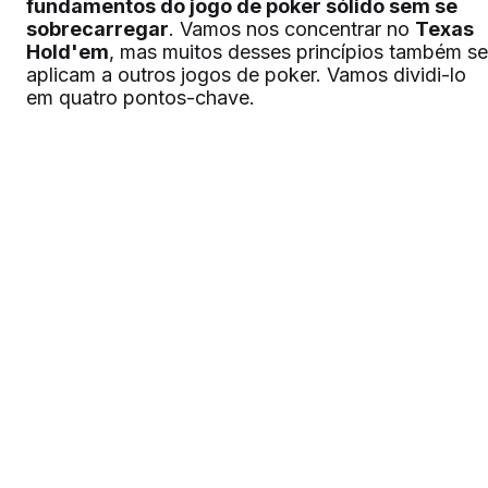
fundamentos do jogo de poker sólido sem se
sobrecarregar
. Vamos nos concentrar no
Texas
Hold'em
, mas muitos desses princípios também se
aplicam a outros jogos de poker. Vamos dividi-lo