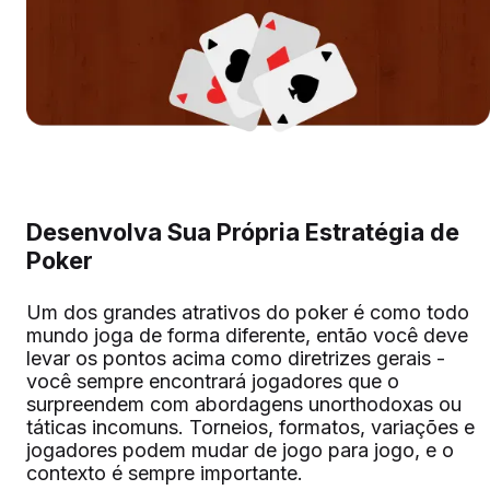
Desenvolva Sua Própria Estratégia de
Poker
Um dos grandes atrativos do poker é como todo
mundo joga de forma diferente, então você deve
levar os pontos acima como diretrizes gerais -
você sempre encontrará jogadores que o
surpreendem com abordagens unorthodoxas ou
táticas incomuns. Torneios, formatos, variações e
jogadores podem mudar de jogo para jogo, e o
contexto é sempre importante.