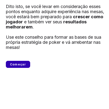
Dito isto, se você levar em consideração esses
pontos enquanto adquire experiência nas mesas,
você estará bem preparado para
crescer como
jogador
e também ver seus
resultados
melhorarem
.
Use este conselho para formar as bases de sua
própria estratégia de poker e vá arrebentar nas
mesas!
Começar