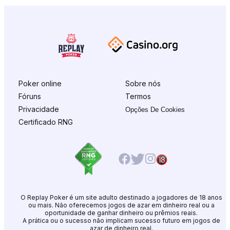
Poker online
Sobre nós
Fóruns
Termos
Privacidade
Opções De Cookies
Certificado RNG
O Replay Poker é um site adulto destinado a jogadores de 18 anos
ou mais. Não oferecemos jogos de azar em dinheiro real ou a
oportunidade de ganhar dinheiro ou prêmios reais.
A prática ou o sucesso não implicam sucesso futuro em jogos de
azar de dinheiro real.