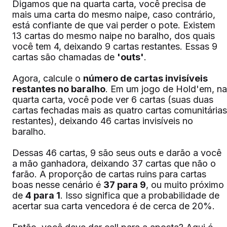
Digamos que na quarta carta, você precisa de
mais uma carta do mesmo naipe, caso contrário,
está confiante de que vai perder o pote. Existem
13 cartas do mesmo naipe no baralho, dos quais
você tem 4, deixando 9 cartas restantes. Essas 9
cartas são chamadas de
'outs'
.
Agora, calcule o
número de cartas invisíveis
restantes no baralho
. Em um jogo de Hold'em, na
quarta carta, você pode ver 6 cartas (suas duas
cartas fechadas mais as quatro cartas comunitárias
restantes), deixando 46 cartas invisíveis no
baralho.
Dessas 46 cartas, 9 são seus outs e darão a você
a mão ganhadora, deixando 37 cartas que não o
farão. A proporção de cartas ruins para cartas
boas nesse cenário é
37 para 9
, ou muito próximo
de
4 para 1
. Isso significa que a probabilidade de
acertar sua carta vencedora é de cerca de 20%.