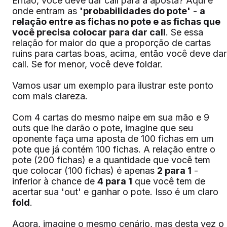
Então, você deve dar call para a aposta? Aqui é
onde entram as
'probabilidades do pote'
-
a
relação entre as fichas no pote e as fichas que
você precisa colocar para dar call
. Se essa
relação for maior do que a proporção de cartas
ruins para cartas boas, acima, então você deve dar
call. Se for menor, você deve foldar.
Vamos usar um exemplo para ilustrar este ponto
com mais clareza.
Com 4 cartas do mesmo naipe em sua mão e 9
outs que lhe darão o pote, imagine que seu
oponente faça uma aposta de 100 fichas em um
pote que já contém 100 fichas. A relação entre o
pote (200 fichas) e a quantidade que você tem
que colocar (100 fichas) é apenas
2 para 1
-
inferior à chance de
4 para 1
que você tem de
acertar sua 'out' e ganhar o pote. Isso é um claro
fold
.
Agora, imagine o mesmo cenário, mas desta vez o