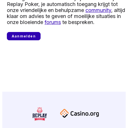
Replay Poker, je automatisch toegang krijgt tot
onze vriendelijke en behulpzame
community
, altijd
klaar om advies te geven of moeilijke situaties in
onze bloeiende
forums
Aanmelden