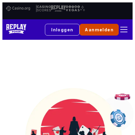
Casino.org
Casino
Replay
Vital
Scores
Poker
Vegas
Inloggen
Aanmelden