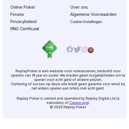
Online Poker
Over ons
Forums
Algemene Voorwaarden
Privacybeleid
Cookie-Instellingen
RNG Certificaat
ReplayPoker is een website voor volwassenen, bedoeld voor
spelers van 18 jaar en ouder. We bieden geen mogelijkheden om te
spelen voor echt geld of andere prijzen.
Oefening of succes op deze site biedt geen garantie voor winst bij
het elders spelen aan tafels met echt geld.
Replay Poker is owned and operated by Replay Digital Ltd (a
subsidiary of
Casino.org
).
©
2026
Replay Poker