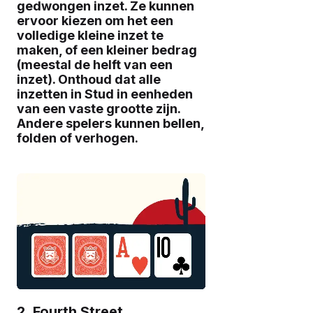
gedwongen inzet. Ze kunnen
ervoor kiezen om het een
volledige kleine inzet te
maken, of een kleiner bedrag
(meestal de helft van een
inzet). Onthoud dat alle
inzetten in Stud in eenheden
van een vaste grootte zijn.
Andere spelers kunnen bellen,
folden of verhogen.
2. Fourth Street