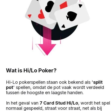
Wat is Hi/Lo Poker?
Hi-Lo pokerspellen staan ook bekend als '
split
pot
' spellen, omdat de pot vaak wordt verdeeld
tussen de hoogste en laagste handen.
In het geval van
7 Card Stud Hi/Lo
, wordt het spel
normaal gespeeld, straat voor straat, net als bij