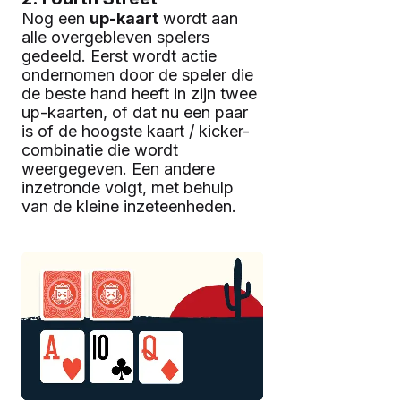
Nog een
up-kaart
wordt aan
alle overgebleven spelers
gedeeld. Eerst wordt actie
ondernomen door de speler die
de beste hand heeft in zijn twee
up-kaarten, of dat nu een paar
is of de hoogste kaart / kicker-
combinatie die wordt
weergegeven. Een andere
inzetronde volgt, met behulp
van de kleine inzeteenheden.