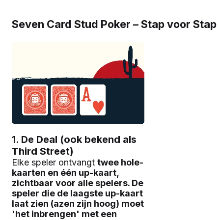
Seven Card Stud Poker – Stap voor Stap
1. De Deal (ook bekend als
Third Street)
Elke speler ontvangt
twee hole-
kaarten en één up-kaart,
zichtbaar voor alle spelers. De
speler die de laagste up-kaart
laat zien (azen zijn hoog) moet
'het inbrengen' met een