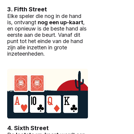
3. Fifth Street
Elke speler die nog in de hand
is, ontvangt
nog een up-kaart
,
en opnieuw is de beste hand als
eerste aan de beurt. Vanaf dit
punt tot het einde van de hand
zijn alle inzetten in grote
inzeteenheden.
4. Sixth Street