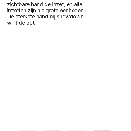
zichtbare hand de inzet, en alle
inzetten zijn als grote eenheden.
De sterkste hand bij showdown
wint de pot.