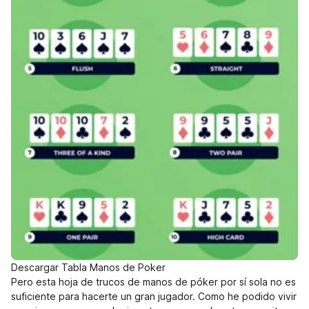
Descargar Tabla Manos de Poker
Pero esta hoja de trucos de manos de póker por sí sola no es
suficiente para hacerte un gran jugador. Como he podido vivir