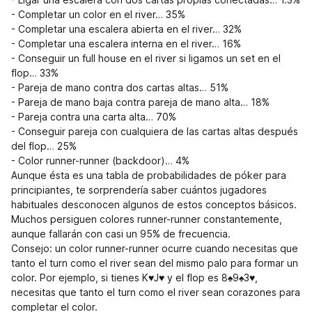
- Completar un color en el river… 35%
- Completar una escalera abierta en el river… 32%
- Completar una escalera interna en el river… 16%
- Conseguir un full house en el river si ligamos un set en el
flop… 33%
- Pareja de mano contra dos cartas altas… 51%
- Pareja de mano baja contra pareja de mano alta… 18%
- Pareja contra una carta alta… 70%
- Conseguir pareja con cualquiera de las cartas altas después
del flop… 25%
- Color runner-runner (backdoor)… 4%
Aunque ésta es una tabla de probabilidades de póker para
principiantes, te sorprendería saber cuántos jugadores
habituales desconocen algunos de estos conceptos básicos.
Muchos persiguen colores runner-runner constantemente,
aunque fallarán con casi un 95% de frecuencia.
Consejo: un color runner-runner ocurre cuando necesitas que
tanto el turn como el river sean del mismo palo para formar un
color. Por ejemplo, si tienes K♥J♥ y el flop es 8♠9♠3♥,
necesitas que tanto el turn como el river sean corazones para
completar el color.