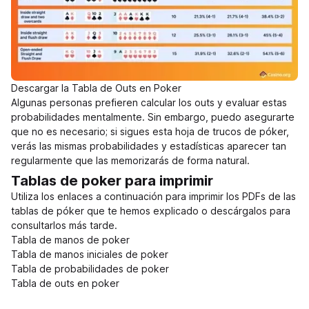
Descargar la Tabla de Outs en Poker
Algunas personas prefieren calcular los outs y evaluar estas
probabilidades mentalmente. Sin embargo, puedo asegurarte
que no es necesario; si sigues esta hoja de trucos de póker,
verás las mismas probabilidades y estadísticas aparecer tan
regularmente que las memorizarás de forma natural.
Tablas de poker para imprimir
Utiliza los enlaces a continuación para imprimir los PDFs de las
tablas de póker que te hemos explicado o descárgalos para
consultarlos más tarde.
Tabla de manos de poker
Tabla de manos iniciales de poker
Tabla de probabilidades de poker
Tabla de outs en poker