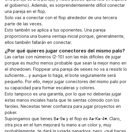
el gobierno). Además, es sorprendentemente difícil conectar
una pareja en el flop.
Solo vas a conectar con el flop alrededor de una tercera
parte de las veces.
Esto también se aplica a tus oponentes. Una pareja
proporciona una buena ventaja inicial porque, generalmente,
ellos también fallarán en conectar.
¿Por qué quieres jugar conectores del mismo palo?
Las cartas con números (2-10) son las más difíciles de jugar
porque es mucho menos probable que sean la mejor mano en
el showdown. Floppear una pareja de seises no va a resistir lo
suficiente... y aunque lo haga, el bote seguramente será
pequeño. Por ello, mejor jugar conectores del mismo palo por
su capacidad para formar escaleras y colores.
Esto tampoco es una garantía, por lo que no deberías jugar
estas manos iniciales hasta que te sientas cómodo con los
faroles. Necesitas tener confianza para jugar proyectos en
poker.
Supongamos que tienes 8♠-9♠ y el flop es A♠-K♠-4♥. Claro,
otra pica en el turn mejorará tu mano a un color y, muy
probablemente, te dará la jugada ganadora, pero ¿qué haces