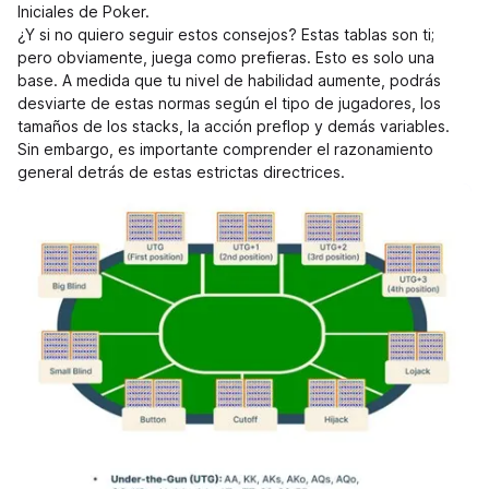
Iniciales de Poker.
¿Y si no quiero seguir estos consejos? Estas tablas son ti;
pero obviamente, juega como prefieras. Esto es solo una
base. A medida que tu nivel de habilidad aumente, podrás
desviarte de estas normas según el tipo de jugadores, los
tamaños de los stacks, la acción preflop y demás variables.
Sin embargo, es importante comprender el razonamiento
general detrás de estas estrictas directrices.