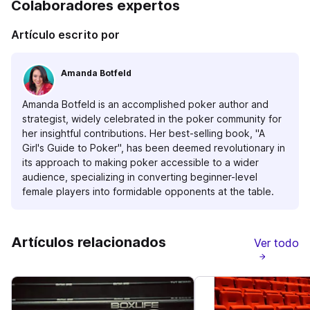
Colaboradores expertos
Artículo escrito por
Amanda Botfeld
Amanda Botfeld is an accomplished poker author and
strategist, widely celebrated in the poker community for
her insightful contributions. Her best-selling book, "A
Girl's Guide to Poker", has been deemed revolutionary in
its approach to making poker accessible to a wider
audience, specializing in converting beginner-level
female players into formidable opponents at the table.
Artículos relacionados
Ver todo