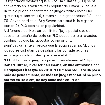
Es importante destacar que el Pot Limit Omaha (PLO) se ha
convertido en la variante más popular de Omaha. Aunque el
límite fijo puede encontrarse en juegos mixtos como HORSE,
que incluye Hold'em (H), Omaha hi-lo eight or better (O), Razz
(R), Seven-card stud (S) y Seven-card stud hi-lo eight or
better (E), PLO domina en popularidad.
A diferencia del Hold’em con límite fijo, la posibilidad de
apostar el tamaño del bote en PLO puede generar grandes
cambios, ya que las apuestas se incrementan
significativamente a medida que la acción avanza. Muchos
jugadores disfrutan los desafíos y las consideraciones
estratégicas adicionales que ofrece el PLO.
“El Hold’em es el juego de poker más elemental," dijo
Robert Turner, inventor del Omaha, en una entrevista con
Cardplayer Lifestyle en 2014. "El Omaha requiere un poco
más de pensamiento; es más un juego mental. Si no pillas
cartas en Hold’em, no hay nada más aburrido."