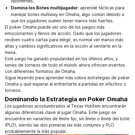
oponentes.
Domina los Botes multijugador
: aprende tácticas para
manejar botes multiway en Omaha, algo común debido a
que los jugadores suelen tener manos más fuertes.
El poker Omaha puede ser uno de los juegos más
emocionantes y llenos de acción. Dado que los jugadores
reciben cuatro cartas para elegir, es normal ver manos más
altas y cambios significativos en la acción al sentarte en la
mesa.
Este juego ha ganado popularidad en los últimos años, y
series de torneos de todo el mundo ahora ofrecen eventos
con diferentes formatos de Omaha.
Sigue leyendo para aprender más sobre estrategias de poker
Omaha y qué esperar al enfrentarte a partidas en efectivo o
torneos.
Dominando la Estrategia en Poker Omaha
Los jugadores acostumbrados al Texas Hold’em encontrarán
algunas diferencias clave al jugar Omaha. Este juego se
encuentra en variantes de límite fijo, sin límite o límite del bote
(PLO), siendo las dos primeras las más comunes y PLO
probablemente la más popular.