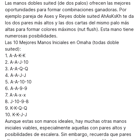
Las manos dobles suited (de dos palos) ofrecen las mejores
oportunidades para formar combinaciones ganadoras. Por
ejemplo pareja de Ases y Reyes doble suited AhAsKsKh te da
los dos pares más altos y las dos cartas del mismo palo más
altas para formar colores máximos (nut flush). Esta mano tiene
numerosas posibilidades.
Las 10 Mejores Manos Iniciales en Omaha (todas doble
suited):
1. A-A-K-K
2. A-A-J-10
3. A-A-Q-Q
4. A-A-J-J
5. A-A-10-10
6. A-A-9-9
7. A-A-x-x
8. J-10-9-8
9. K-K-Q-Q
10. K-K-J-J
Aunque estas son manos ideales, hay muchas otras manos
iniciales viables, especialmente aquellas con pares altos y
posibilidades de escalera. Sin embargo, recuerda que pares