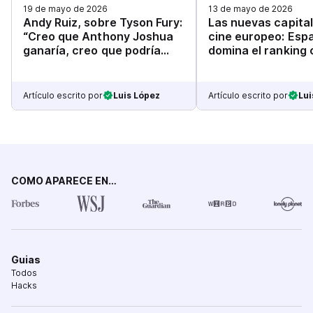
19 de mayo de 2026
13 de mayo de 2026
Andy Ruiz, sobre Tyson Fury:
Las nuevas capital
“Creo que Anthony Joshua
cine europeo: Esp
ganaría, creo que podría
domina el ranking
noquearlo”
zonas en el top 10
Artículo escrito por
Luis López
Artículo escrito por
Lui
COMO APARECE EN…
Guias
Todos
Hacks