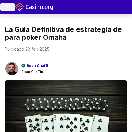
La Guía Definitiva de estrategia de
para poker Omaha
Publicado 28 feb 2025
Sean Chaffin
Sean Chaffin