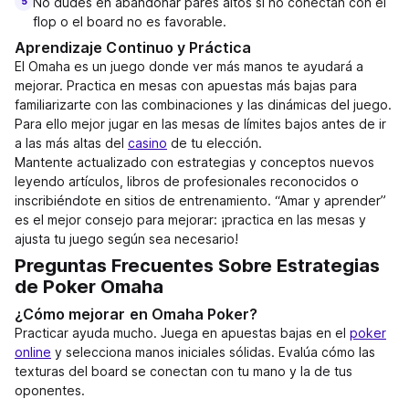
No dudes en abandonar pares altos si no conectan con el
5
flop o el board no es favorable.
Aprendizaje Continuo y Práctica
El Omaha es un juego donde ver más manos te ayudará a
mejorar. Practica en mesas con apuestas más bajas para
familiarizarte con las combinaciones y las dinámicas del juego.
Para ello mejor jugar en las mesas de límites bajos antes de ir
a las más altas del
casino
de tu elección.
Mantente actualizado con estrategias y conceptos nuevos
leyendo artículos, libros de profesionales reconocidos o
inscribiéndote en sitios de entrenamiento. “Amar y aprender”
es el mejor consejo para mejorar: ¡practica en las mesas y
ajusta tu juego según sea necesario!
Preguntas Frecuentes Sobre Estrategias
de Poker Omaha
¿Cómo mejorar en Omaha Poker?
Practicar ayuda mucho. Juega en apuestas bajas en el
poker
online
y selecciona manos iniciales sólidas. Evalúa cómo las
texturas del board se conectan con tu mano y la de tus
oponentes.