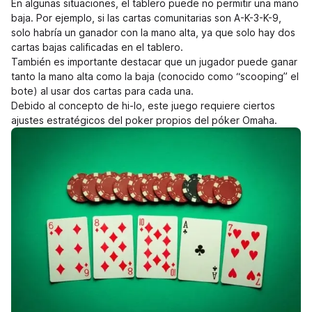
En algunas situaciones, el tablero puede no permitir una mano
baja. Por ejemplo, si las cartas comunitarias son A-K-3-K-9,
solo habría un ganador con la mano alta, ya que solo hay dos
cartas bajas calificadas en el tablero.
También es importante destacar que un jugador puede ganar
tanto la mano alta como la baja (conocido como “scooping” el
bote) al usar dos cartas para cada una.
Debido al concepto de hi-lo, este juego requiere ciertos
ajustes estratégicos del poker propios del póker Omaha.