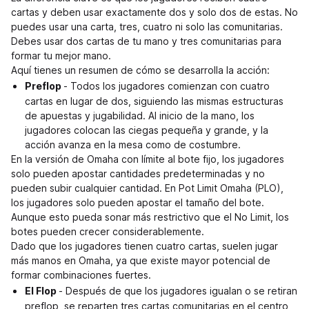
cartas y deben usar exactamente dos y solo dos de estas. No
puedes usar una carta, tres, cuatro ni solo las comunitarias.
Debes usar dos cartas de tu mano y tres comunitarias para
formar tu mejor mano.
Aquí tienes un resumen de cómo se desarrolla la acción:
Preflop
- Todos los jugadores comienzan con cuatro
cartas en lugar de dos, siguiendo las mismas estructuras
de apuestas y jugabilidad. Al inicio de la mano, los
jugadores colocan las ciegas pequeña y grande, y la
acción avanza en la mesa como de costumbre.
En la versión de Omaha con límite al bote fijo, los jugadores
solo pueden apostar cantidades predeterminadas y no
pueden subir cualquier cantidad. En Pot Limit Omaha (PLO),
los jugadores solo pueden apostar el tamaño del bote.
Aunque esto pueda sonar más restrictivo que el No Limit, los
botes pueden crecer considerablemente.
Dado que los jugadores tienen cuatro cartas, suelen jugar
más manos en Omaha, ya que existe mayor potencial de
formar combinaciones fuertes.
El Flop
- Después de que los jugadores igualan o se retiran
preflop, se reparten tres cartas comunitarias en el centro