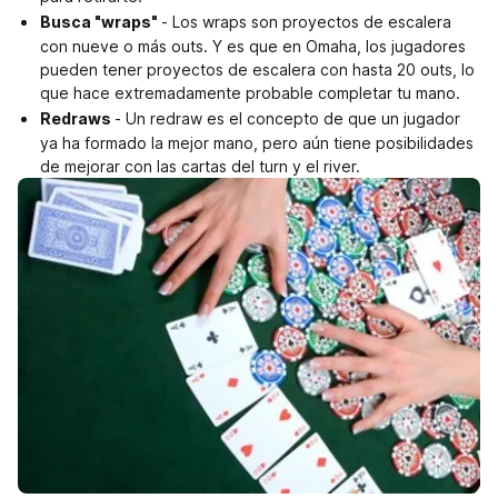
Busca "wraps"
- Los wraps son proyectos de escalera
con nueve o más outs. Y es que en Omaha, los jugadores
pueden tener proyectos de escalera con hasta 20 outs, lo
que hace extremadamente probable completar tu mano.
Redraws
- Un redraw es el concepto de que un jugador
ya ha formado la mejor mano, pero aún tiene posibilidades
de mejorar con las cartas del turn y el river.