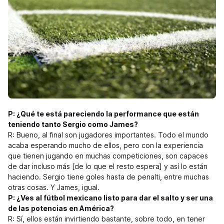
P: ¿Qué te está pareciendo la performance que están
teniendo tanto Sergio como James?
R: Bueno, al final son jugadores importantes. Todo el mundo
acaba esperando mucho de ellos, pero con la experiencia
que tienen jugando en muchas competiciones, son capaces
de dar incluso más [de lo que el resto espera] y así lo están
haciendo. Sergio tiene goles hasta de penalti, entre muchas
otras cosas. Y James, igual.
P: ¿Ves al fútbol mexicano listo para dar el salto y ser una
de las potencias en América?
R: Sí, ellos están invirtiendo bastante, sobre todo, en tener