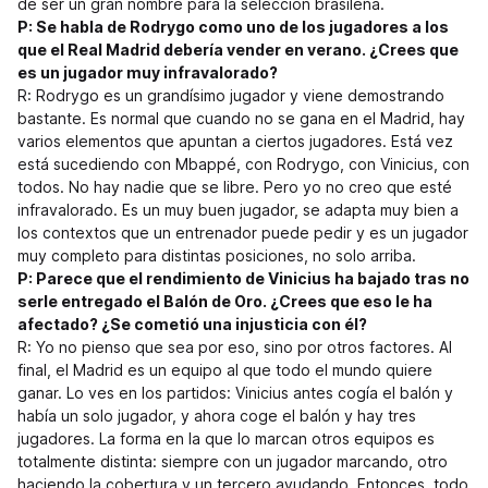
de ser un gran nombre para la selección brasileña.
P: Se habla de Rodrygo como uno de los jugadores a los
que el Real Madrid debería vender en verano. ¿Crees que
es un jugador muy infravalorado?
R: Rodrygo es un grandísimo jugador y viene demostrando
bastante. Es normal que cuando no se gana en el Madrid, hay
varios elementos que apuntan a ciertos jugadores. Está vez
está sucediendo con Mbappé, con Rodrygo, con Vinicius, con
todos. No hay nadie que se libre. Pero yo no creo que esté
infravalorado. Es un muy buen jugador, se adapta muy bien a
los contextos que un entrenador puede pedir y es un jugador
muy completo para distintas posiciones, no solo arriba.
P: Parece que el rendimiento de Vinicius ha bajado tras no
serle entregado el Balón de Oro. ¿Crees que eso le ha
afectado? ¿Se cometió una injusticia con él?
R: Yo no pienso que sea por eso, sino por otros factores. Al
final, el Madrid es un equipo al que todo el mundo quiere
ganar. Lo ves en los partidos: Vinicius antes cogía el balón y
había un solo jugador, y ahora coge el balón y hay tres
jugadores. La forma en la que lo marcan otros equipos es
totalmente distinta: siempre con un jugador marcando, otro
haciendo la cobertura y un tercero ayudando. Entonces, todo