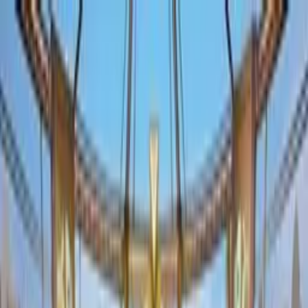
Toggle Menu
Casino
Scores
Jogos
Casino
Scores
by
Casino.org
Início
Jogos
Crazy Time
Crazy Time A
Mega Fire Blaze Roulette
NEW
MONOPOLY Roll 'em
Stake Crash
MONOPOLY Big Baller
Lightning Storm
MONOPOLY Live
Ver todos os jogos
Maiores vitórias