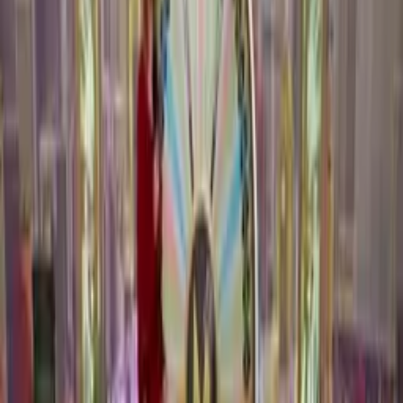
Live Maiores
vitórias
MONOPOLY Live
MONOPOLY Live
O Tempo Todo
O Tempo Todo
1