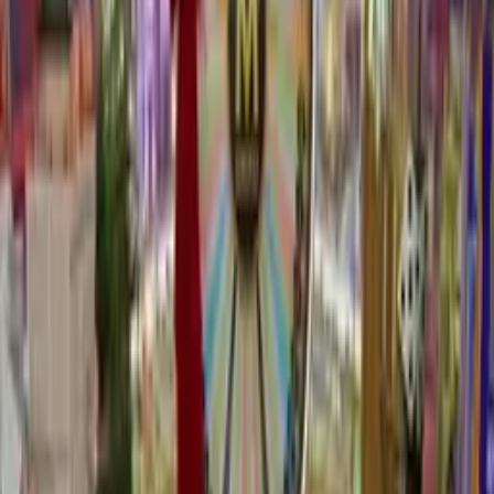
Êxito
Multip.
5800
X
Pago
€7,133,362
Vencedores
1585
Mais Detalhes
Mais Detalhes