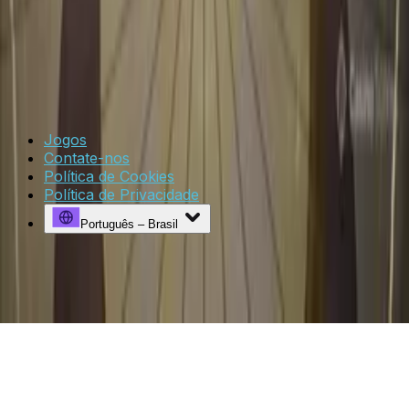
verificar os termos e condições de qualquer bônus
diretamente com o respectivo cassino antes de
participar. Não podemos nos responsabilizar por
quaisquer discrepâncias entre as nossas informações
listadas e as ofertas fornecidas pelos cassinos.
©
2026
CasinoScores
Jogos
Contate-nos
Política de Cookies
Política de Privacidade
Português – Brasil
Casino.org