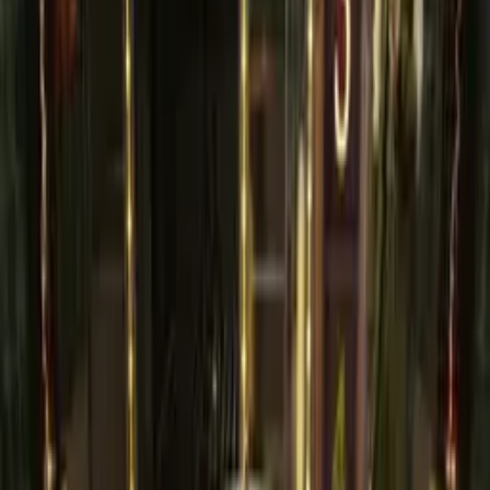
Roulette
Maiores
vitórias
Fireball Roulette
Fireball Roulette
O Tempo Todo
O Tempo Todo