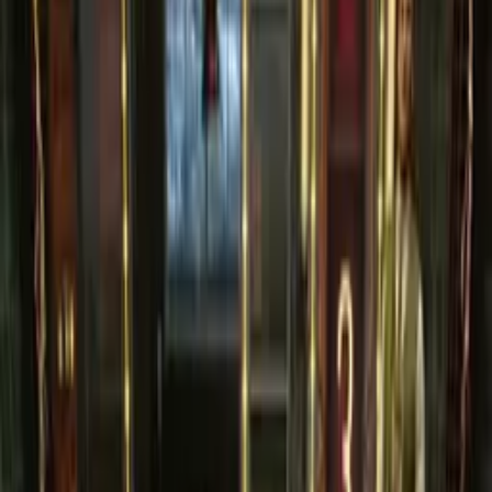
Bet Trackers
Jogos Grátis
Cassinos Online
Política de Cookies
Política de Privacidade
Contate-nos
Português – Brasil
Ao clicar em "Aceitar Todos os Cookies", você concorda com o
armazenamento de cookies no seu dispositivo para melhorar a
navegação do site, analisar o uso do site e auxiliar em nossos
esforços de marketing.
Política de Cookies
Recusa
Aceitar Cookies
Fireball Roulette Estatísticas
>
Fireball Roulette
Maiores vitórias
Fireball