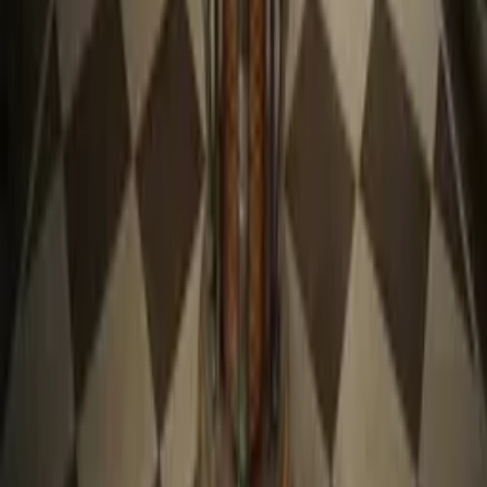
JOGOS RASTREADOS
Live