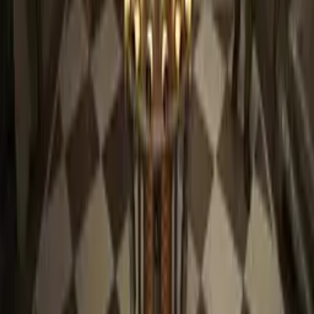
Vencedores
28
Mais Detalhes
Mais Detalhes