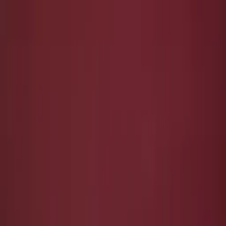
Evolution
Live
Evolution
Live
Pragmatic Play
Live
Stake