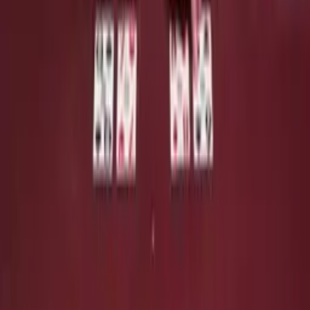
Vencedores
79
Mais Detalhes
Mais Detalhes