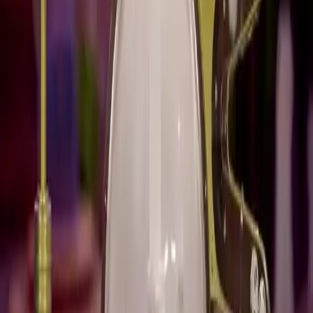
GRANDE VITÓRIA
Êxito
Multip.
710
X
Pago
-
Vencedores
-
Maior vencedor
-
Pago
-
Vencedores
-