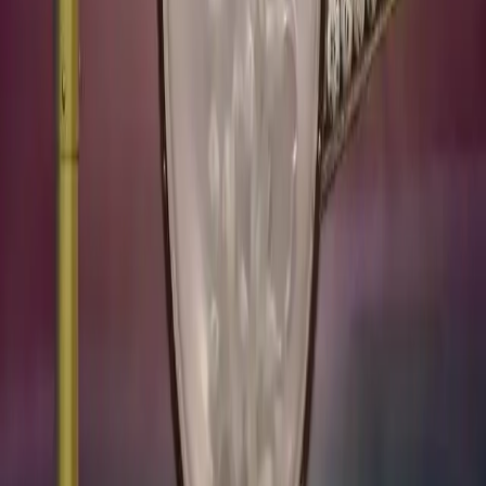
Jogos
Últimos 30 Dias
JOGOS RASTREADOS
Live
Evolution
Live
Evolution
Live