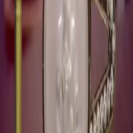
Mais grandes vitórias em
MONOPOLY Big Baller
Últimos 30 Dias
Ver todos
Maiores Vitórias - Todos os