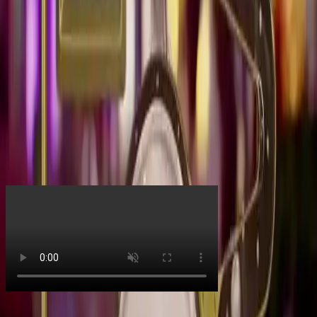
Big Baller
710X 5 Lances
Compartilhe este clipe:
Compartilhe este clipe: