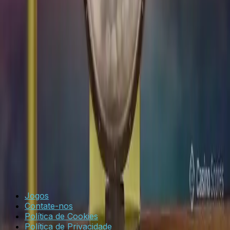
Pragmatic Play
Live
Stake
Os detalhes dos bônus de cassino listados em nosso site
podem ter sido diferentes das ofertas reais disponíveis
nos cassinos afiliados. Encorajamos os usuários a
verificar os termos e condições de qualquer bônus
diretamente com o respectivo cassino antes de
participar. Não podemos nos responsabilizar por
quaisquer discrepâncias entre as nossas informações
listadas e as ofertas fornecidas pelos cassinos.
©
2026
CasinoScores
Jogos
Contate-nos
Política de Cookies
Política de Privacidade