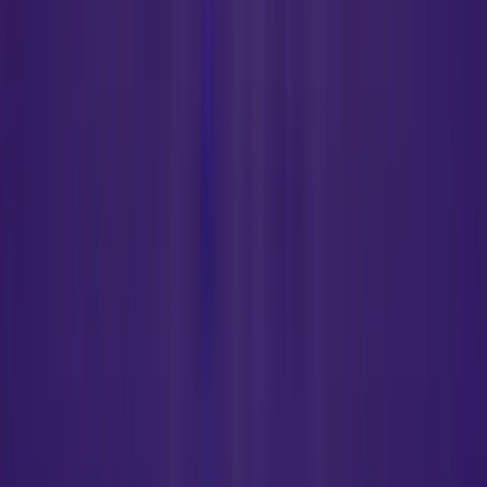
máximo sua experiência de apostas no Bac Bo.
Você também pode procurar ajuda adicional se ficar difícil fazer
isso sozinho.
FAQ
s
Bac Bo
O que é o Bac Bo e como ele difere do Baccarat?
Qual é a melhor estratégia para o Bac Bo?
Quais são as chances de ganhar a aposta de empate no Bac Bo?
Como o RTP do Bac Bo se compara ao de outros jogos de cassino?
Os detalhes dos bônus de cassino listados em nosso site
podem ter sido diferentes das ofertas reais disponíveis