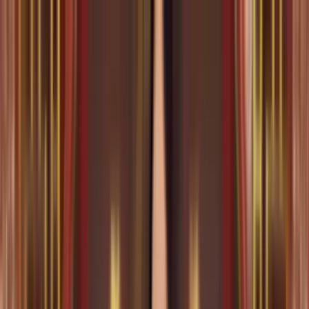
Toggle Menu
Casino
Scores
Jogos
Casino
Scores
by
Casino.org
Início
Jogos
Crazy Time
Crazy Time A
Mega Fire Blaze Roulette
NEW
MONOPOLY Roll 'em
Stake Crash
MONOPOLY Big Baller
Lightning Storm
MONOPOLY Live
Ver todos os jogos
Maiores vitórias