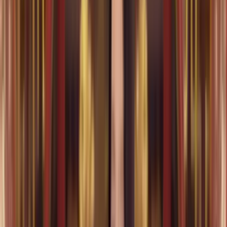
Bet Trackers
Jogos Grátis
Cassinos Online
Política de Cookies
Política de Privacidade
Contate-nos
Português – Brasil
Ao clicar em "Aceitar Todos os Cookies", você concorda com o
armazenamento de cookies no seu dispositivo para melhorar a
navegação do site, analisar o uso do site e auxiliar em nossos
esforços de marketing.
Política de Cookies
Recusa
Aceitar Cookies
Live
Bac