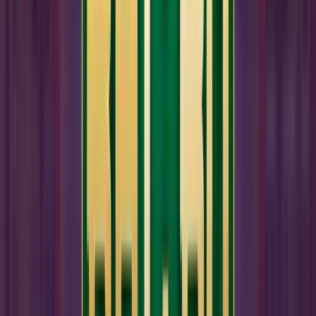
cada giro do jogo de roleta da Playtech.
Ver
Stake Crash
Estatísticas do Stake Crash em tempo real: histórico de crash
points, distribuição de multiplicadores e análises de sessão do
crash game provably fair da Stake.
Ver
MONOPOLY Roll 'em Live
Estatísticas ao vivo do MONOPOLY Roll 'em acompanhando cada
jogada de dados do jogo MONOPOLY da Evolution.
Ver