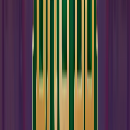
Gates of Olympus Roulette
Estatisticas do Gates of Olympus Roulette em tempo real:
historico de rodadas, frequencia dos Numeros da Sorte,
ativacoes do bonus e multiplicadores mais altos.
Ver